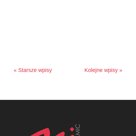
Czy kiedykolwiek zastanawiałeś się, jak
zwykłe lustro może odmienić Twoją
łazienkę? Nie chodzi tylko o miejsce, gdzie...
« Starsze wpisy
Kolejne wpisy »