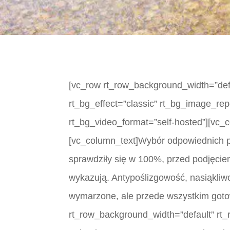
[vc_row rt_row_background_width=”defau
rt_bg_effect=”classic” rt_bg_image_rep
rt_bg_video_format=”self-hosted”][vc_
[vc_column_text]Wybór odpowiednich p
sprawdziły się w 100%, przed podjęciem 
wykazują. Antypoślizgowość, nasiąkliwo
wymarzone, ale przede wszystkim gotow
rt_row_background_width=”default” rt_r