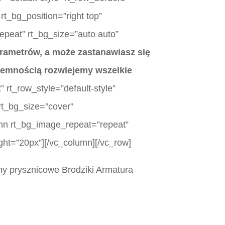
rt_bg_position=”right top”
epeat” rt_bg_size=”auto auto”
rametrów, a może zastanawiasz się
jemnością rozwiejemy wszelkie
 rt_row_style=”default-style”
rt_bg_size=”cover”
lumn rt_bg_image_repeat=”repeat”
ght=”20px”][/vc_column][/vc_row]
y prysznicowe Brodziki Armatura