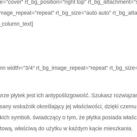
=”cover” rt_bg_position=”right top” rt_bg_attachment=”s
image_repeat=”repeat” rt_bg_size=”auto auto” rt_bg_att
_column_text]
mn width=”3/4″ rt_bg_image_repeat=”repeat” rt_bg_size=
rze płytek jest ich antypoślizgowość. Szukasz rozwiązan
sany wskaźnik określający jej właściwości, dzięki czem
ich symboli, świadczący o tym, że płytka posiada właśc
tową, właściwą do użytku w każdym kącie mieszkania.