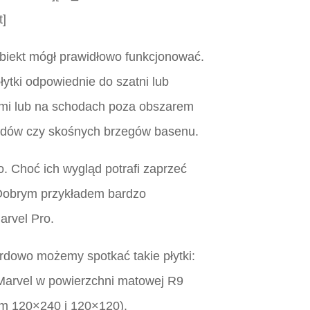
t]
obiekt mógł prawidłowo funkcjonować.
płytki odpowiednie do szatni lub
kami lub na schodach poza obszarem
odów czy skośnych brzegów basenu.
o. Choć ich wygląd potrafi zaprzeć
. Dobrym przykładem bardzo
arvel Pro.
ardowo możemy spotkać takie płytki:
 Marvel w powierzchni matowej R9
iem 120×240 i 120×120).