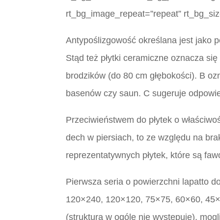
rt_bg_image_repeat=”repeat” rt_bg_siz
Antypoślizgowość określana jest jako 
Stąd też płytki ceramiczne oznacza się l
brodzików (do 80 cm głębokości). B oz
basenów czy saun. C sugeruje odpowi
Przeciwieństwem do płytek o właściwośc
dech w piersiach, to ze względu na bra
reprezentatywnych płytek, które są fawo
Pierwsza seria o powierzchni lapatto d
120×240, 120×120, 75×75, 60×60, 45×90
(struktura w ogóle nie występuje), mo