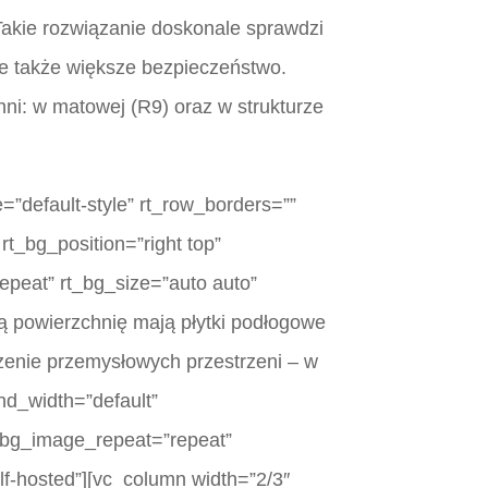
Takie rozwiązanie doskonale sprawdzi
je także większe bezpieczeństwo.
ni: w matowej (R9) oraz w strukturze
=”default-style” rt_row_borders=””
rt_bg_position=”right top”
epeat” rt_bg_size=”auto auto”
ą powierzchnię mają płytki podłogowe
enie przemysłowych przestrzeni – w
nd_width=”default”
rt_bg_image_repeat=”repeat”
lf-hosted”][vc_column width=”2/3″