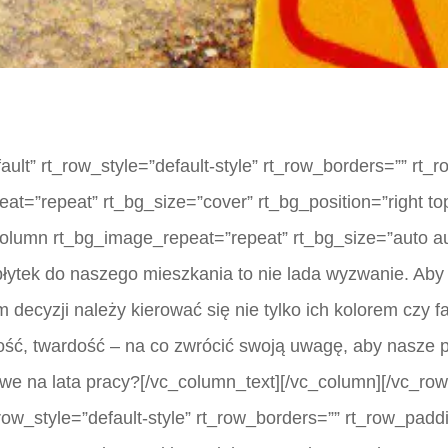
lt” rt_row_style=”default-style” rt_row_borders=”” rt_
eat=”repeat” rt_bg_size=”cover” rt_bg_position=”right to
column rt_bg_image_repeat=”repeat” rt_bg_size=”auto au
łytek do naszego mieszkania to nie lada wyzwanie. Aby
decyzji należy kierować się nie tylko ich kolorem czy fa
ść, twardość – na co zwrócić swoją uwagę, aby nasze pł
e na lata pracy?[/vc_column_text][/vc_column][/vc_row
ow_style=”default-style” rt_row_borders=”” rt_row_paddi