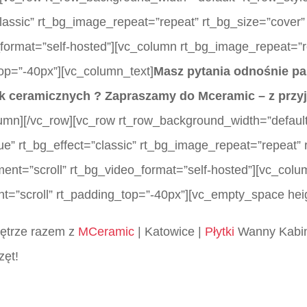
lassic” rt_bg_image_repeat=”repeat” rt_bg_size=”cover” 
_format=”self-hosted”][vc_column rt_bg_image_repeat=”r
top=”-40px”][vc_column_text]
Masz pytania odnośnie pa
ek ceramicznych ? Zapraszamy do Mceramic – z przy
umn][/vc_row][vc_row rt_row_background_width=”default”
ue” rt_bg_effect=”classic” rt_bg_image_repeat=”repeat” 
hment=”scroll” rt_bg_video_format=”self-hosted”][vc_co
nt=”scroll” rt_padding_top=”-40px”][vc_empty_space hei
wnętrze razem z
MCeramic
| Katowice |
Płytki
Wanny Kabin
zęt!