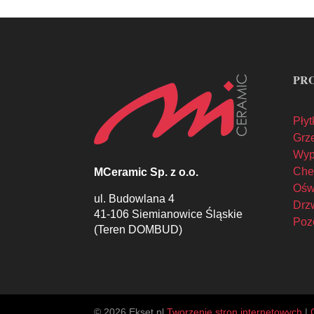
PR
Płyt
Grze
Wyp
Che
MCeramic Sp. z o.o.
Oświ
ul. Budowlana 4
Drzw
41-106 Siemianowice Śląskie
Poz
(Teren DOMBUD)
© 2026 Ekset.pl
Tworzenie stron internetowych
|