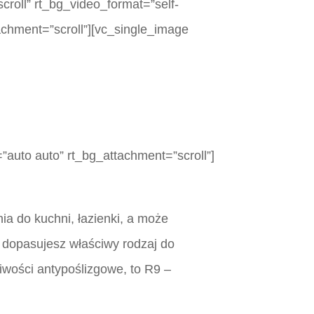
croll” rt_bg_video_format=”self-
achment=”scroll”][vc_single_image
”auto auto” rt_bg_attachment=”scroll”]
ia do kuchni, łazienki, a może
u dopasujesz właściwy rodzaj do
iwości antypoślizgowe, to R9 –