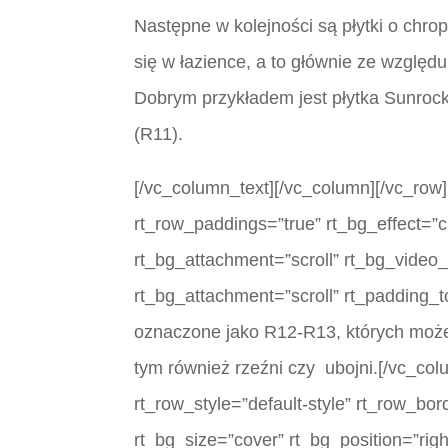
Następne w kolejności są płytki o chr
się w łazience, a to głównie ze wzglę
Dobrym przykładem jest płytka Sunrock
(R11).
[/vc_column_text][/vc_column][/vc_row]
rt_row_paddings=”true” rt_bg_effect=”c
rt_bg_attachment=”scroll” rt_bg_video
rt_bg_attachment=”scroll” rt_padding_
oznaczone jako R12-R13, których może
tym również rzeźni czy ubojni.[/vc_co
rt_row_style=”default-style” rt_row_bo
rt_bg_size=”cover” rt_bg_position=”rig