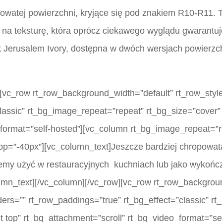
opowatej powierzchni, kryjące się pod znakiem R10-R11. 
du na teksturę, która oprócz ciekawego wyglądu gwarantu
 Jerusalem Ivory, dostępna w dwóch wersjach powierzch
[vc_row rt_row_background_width=”default” rt_row_style
lassic” rt_bg_image_repeat=”repeat” rt_bg_size=”cover” 
_format=”self-hosted”][vc_column rt_bg_image_repeat=”r
top=”-40px”][vc_column_text]Jeszcze bardziej chropowat
my użyć w restauracyjnych kuchniach lub jako wykończ
lumn_text][/vc_column][/vc_row][vc_row rt_row_backgrou
rders=”” rt_row_paddings=”true” rt_bg_effect=”classic” 
ht top” rt_bg_attachment=”scroll” rt_bg_video_format=”se