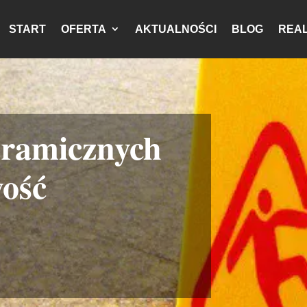
START
OFERTA
AKTUALNOŚCI
BLOG
REAL
eramicznych
wość