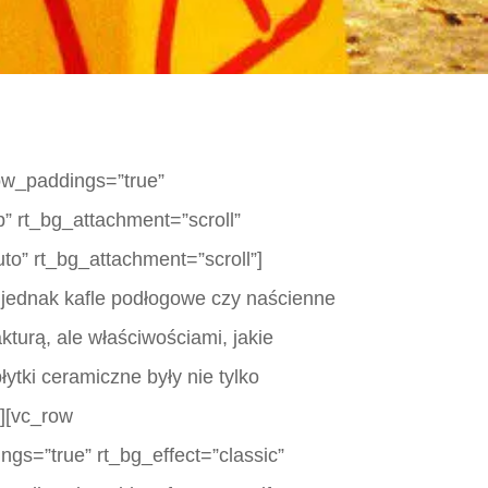
row_paddings=”true”
p” rt_bg_attachment=”scroll”
to” rt_bg_attachment=”scroll”]
 jednak kafle podłogowe czy naścienne
kturą, ale właściwościami, jakie
ytki ceramiczne były nie tylko
][vc_row
ngs=”true” rt_bg_effect=”classic”