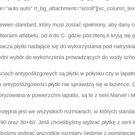
e=”auto auto” rt_bg_attachment=”scroll”][vc_column_tex
pewien standard, który musi zostać spełniony, aby dany 
iterami alfabetu, od A do C- gdzie pod literą A kryją się 
nacza płytki nadające się do wykorzystania pod natrys
edni wybór do wykończenia prowadzących do wody sch
iach antypoślizgowych są płytki w połysku czy w lapatt
k antypoślizgowości płytki nie sprawdzą się w łazience
ryzowana w powierzchni lapatto, są te z serii Marvel i M
ostępna jest we wszystkich rozmiarach, w których stand
 oraz 30×60. Jeśli chcielibyśmy wybrać płytkę z serii
glibyśmy wybrać wszystkie rozmiary (jedynie z pominięc