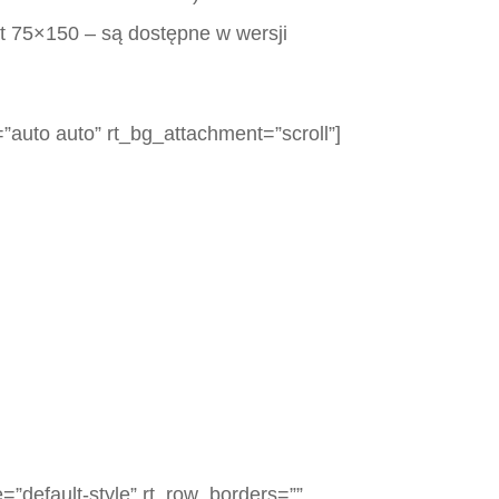
at 75×150 – są dostępne w wersji
”auto auto” rt_bg_attachment=”scroll”]
=”default-style” rt_row_borders=””