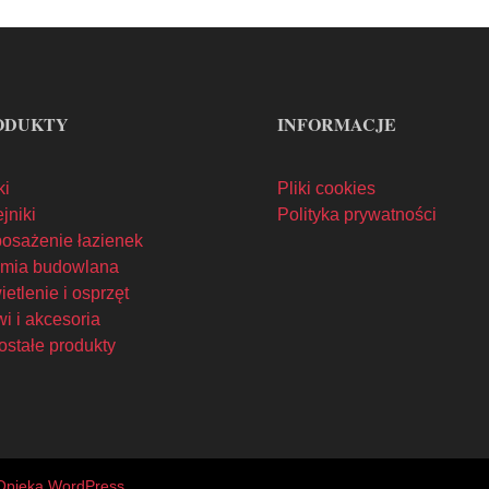
ODUKTY
INFORMACJE
ki
Pliki cookies
jniki
Polityka prywatności
osażenie łazienek
mia budowlana
etlenie i osprzęt
i i akcesoria
ostałe produkty
Opieka WordPress