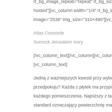
rt_bg_image_repeat=”repeat” rt_bg_size
hosted”][vc_column width=”1/4″ rt_bg_
image=”2536″ img_size=”310×490″][vc
Atlas Concorde
Sunrock Jerusalem Ivory
[/vc_column_text][/vc_column][vc_colu
[vc_column_text]
Jedną z ważniejszych kwestii przy wybo
przedpokoju? Każda z płytek ma przypi
każdego pomieszczenia. Najniższy z tak
standard oznaczający powierzchnię ma