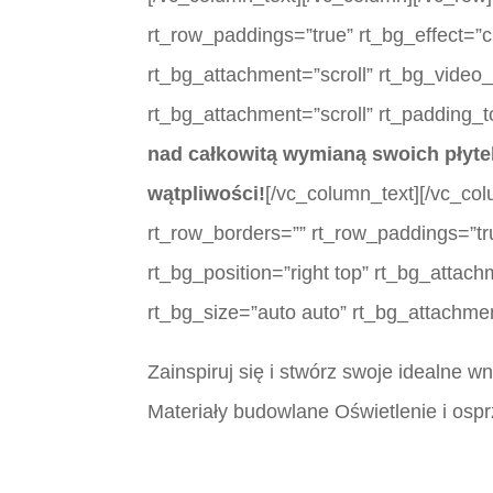
rt_row_paddings=”true” rt_bg_effect=”c
rt_bg_attachment=”scroll” rt_bg_video
rt_bg_attachment=”scroll” rt_padding_
nad całkowitą wymianą swoich płyt
wątpliwości!
[/vc_column_text][/vc_col
rt_row_borders=”” rt_row_paddings=”tr
rt_bg_position=”right top” rt_bg_attac
rt_bg_size=”auto auto” rt_bg_attachme
Zainspiruj się i stwórz swoje idealne 
Materiały budowlane Oświetlenie i ospr