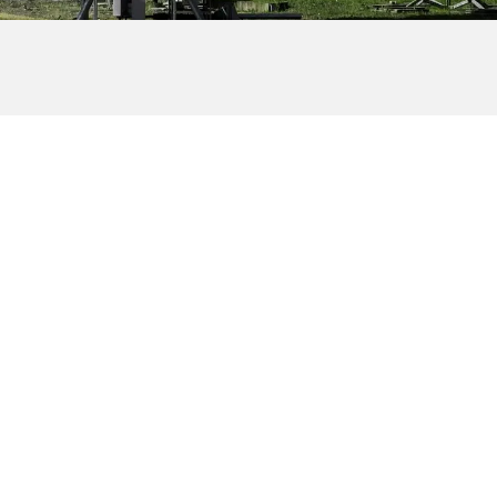
Strona główna
Aktualności
Drodzy Klienci! Uprzejmie informujemy, że
w dniu 27 lipca 2026 r. (poniedziałek)
magazyn otwarty w godzinach: 10:00 –...