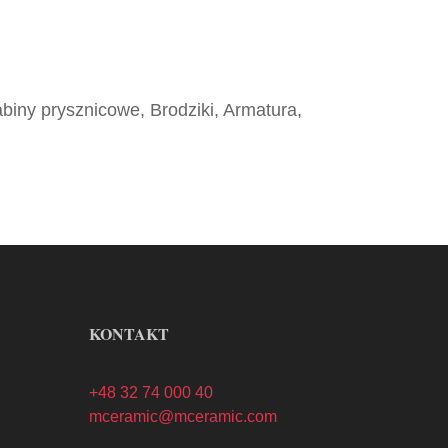
abiny prysznicowe, Brodziki, Armatura,
KONTAKT
+48 32 74 000 40
mceramic@mceramic.com