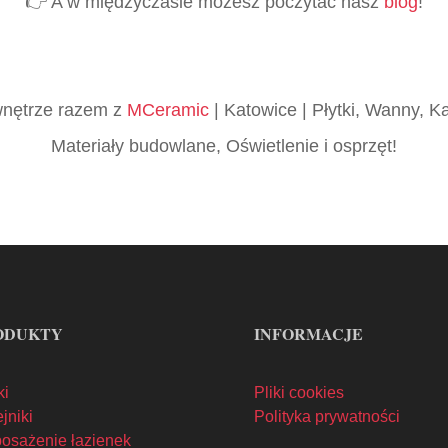
👉 A w międzyczasie możesz poczytać nasz
blog
!
 wnętrze razem z
MCeramic
| Katowice | Płytki, Wanny, K
Materiały budowlane, Oświetlenie i osprzęt!
ODUKTY
INFORMACJE
ki
Pliki cookies
jniki
Polityka prywatności
osażenie łazienek