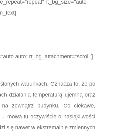
ge_repeat=”repeat” rt_bg_size=”auto
n_text]
”auto auto” rt_bg_attachment=”scroll”]
eślonych warunkach. Oznacza to, że po
ch działania temperaturą ujemną oraz
a na zewnątrz budynku. Co ciekawe,
 – mowa tu oczywiście o nasiąkliwości
dzi się nawet w ekstremalnie zmiennych