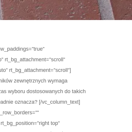
row_paddings=”true”
p” rt_bg_attachment=”scroll”
to” rt_bg_attachment=”scroll”]
ynników zewnętrznych wymaga
czas wyboru dostosowanych do takich
ładnie oznacza? [/vc_column_text]
rt_row_borders=””
rt_bg_position=”right top”