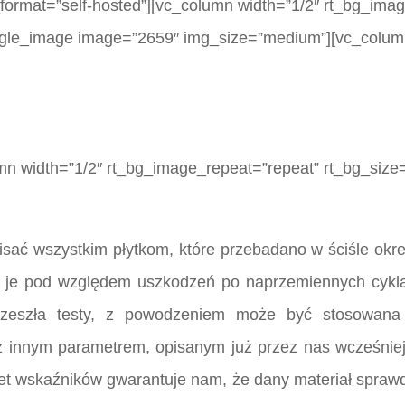
_format=”self-hosted”][vc_column width=”1/2″ rt_bg_ima
single_image image=”2659″ img_size=”medium”][vc_colum
mn width=”1/2″ rt_bg_image_repeat=”repeat” rt_bg_size=
sać wszystkim płytkom, które przebadano w ściśle okr
 je pod względem uszkodzeń po naprzemiennych cykla
 przeszła testy, z powodzeniem może być stosowan
z innym parametrem, opisanym już przez nas wcześniej
uet wskaźników gwarantuje nam, że dany materiał spraw