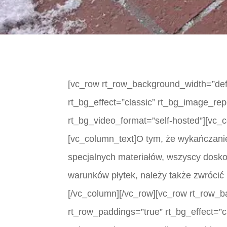
[vc_row rt_row_background_width=”defau
rt_bg_effect=”classic” rt_bg_image_rep
rt_bg_video_format=”self-hosted”][vc_
[vc_column_text]O tym, że wykańczani
specjalnych materiałów, wszyscy dosk
warunków płytek, należy także zwrócić
[/vc_column][/vc_row][vc_row rt_row_ba
rt_row_paddings=”true” rt_bg_effect=”c