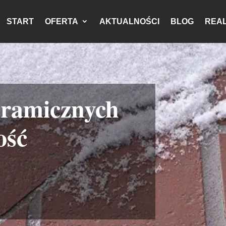
START
OFERTA
AKTUALNOŚCI
BLOG
REAL
eramicznych
ość