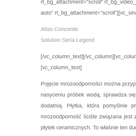
rt_bg_attachment=”scroll” rt_bg_video
auto” rt_bg_attachment=”scroll”][vc_
Atlas Concorde
Solution Seria Legend
[/vc_column_text][/vc_column][vc_colu
[vc_column_text]
Pojęcie mrozoodporności można przypi
nasyceniu próbek wodą, sprawdza się
dodatnią. Płytka, która pomyślnie
mrozoodporność ściśle związana jest 
płytek ceramicznych. To właśnie ten d