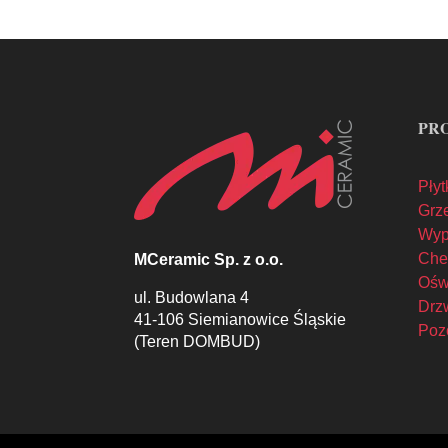
PR
Płyt
Grze
Wyp
Che
MCeramic Sp. z o.o.
Oświ
ul. Budowlana 4
Drzw
41-106 Siemianowice Śląskie
Poz
(Teren DOMBUD)