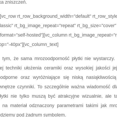
ka zniszczeń.
[vc_row rt_row_background_width=”default” rt_row_style
lassic” rt_bg_image_repeat=”repeat” rt_bg_size=”cover” 
_format=”self-hosted”][vc_column rt_bg_image_repeat=”r
top=”-40px”][vc_column_text]
 tym, że sama mrozoodporność płytki nie wystarczy.
ej techniki ułożenia ceramiki oraz wysokiej jakości j
oodporne oraz wyróżniające się niską nasiąkliwoś
nętrze czynniki. To szczególnie ważna wiadomość dla
łytki nie tylko muszą być atrakcyjne wizualnie, ale 
 na materiał odznaczony parametrami takimi jak mr
dnajdziemy pod żadnym symbolem.