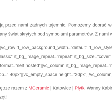
ją przed nami żadnych tajemnic. Pomożemy dobrać wł
nany świat skrytych pod symbolami parametrów. Z nami w
[vc_row rt_row_background_width=”default” rt_row_style
lassic” rt_bg_image_repeat=”repeat” rt_bg_size=”cover” 
_format=”self-hosted”][vc_column rt_bg_image_repeat=”r
top=”-40px”][vc_empty_space height=”20px”][/vc_column
wnętrze razem z
MCeramic
| Katowice |
Płytki
Wanny Kabin
zęt!