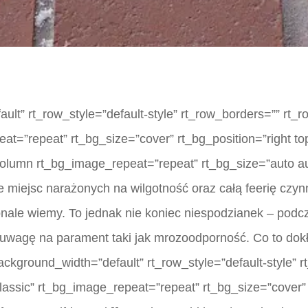
lt” rt_row_style=”default-style” rt_row_borders=”” rt_
eat=”repeat” rt_bg_size=”cover” rt_bg_position=”right to
column rt_bg_image_repeat=”repeat” rt_bg_size=”auto au
e miejsc narażonych na wilgotność oraz całą feerię cz
onale wiemy. To jednak nie koniec niespodzianek – pod
 uwagę na parament taki jak mrozoodporność. Co to dok
ckground_width=”default” rt_row_style=”default-style” 
lassic” rt_bg_image_repeat=”repeat” rt_bg_size=”cover” 