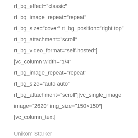
rt_bg_effect=”classic”
rt_bg_image_repeat=”repeat”
rt_bg_size=”cover” rt_bg_position=”right top”
rt_bg_attachment=”scroll”
rt_bg_video_format=”self-hosted”]
[vc_column width=”1/4″
rt_bg_image_repeat=”repeat”
rt_bg_size=”auto auto”
rt_bg_attachment=”scroll”][vc_single_image
image=”2620″ img_size=”150×150″]
[vc_column_text]
Unikom Starker