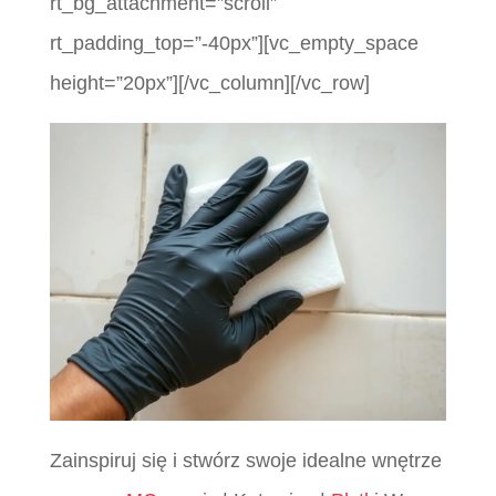
rt_bg_attachment=”scroll”
rt_padding_top=”-40px”][vc_empty_space
height=”20px”][/vc_column][/vc_row]
Zainspiruj się i stwórz swoje idealne wnętrze