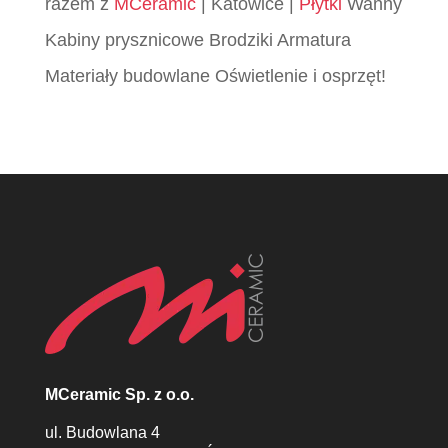
razem z
MCeramic
| Katowice |
Płytki
Wanny
Kabiny prysznicowe Brodziki Armatura
Materiały budowlane Oświetlenie i osprzęt!
MCeramic Sp. z o.o.
ul. Budowlana 4