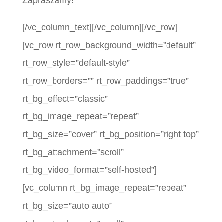
Zapraszamy!
[/vc_column_text][/vc_column][/vc_row]
[vc_row rt_row_background_width=”default”
rt_row_style=”default-style”
rt_row_borders=”” rt_row_paddings=”true”
rt_bg_effect=”classic”
rt_bg_image_repeat=”repeat”
rt_bg_size=”cover” rt_bg_position=”right top”
rt_bg_attachment=”scroll”
rt_bg_video_format=”self-hosted”]
[vc_column rt_bg_image_repeat=”repeat”
rt_bg_size=”auto auto”