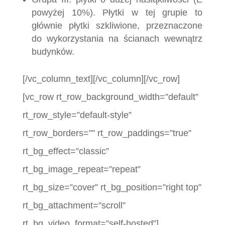
powyżej 10%). Płytki w tej grupie to
głównie płytki szkliwione, przeznaczone
do wykorzystania na ścianach wewnątrz
budynków.
[/vc_column_text][/vc_column][/vc_row]
[vc_row rt_row_background_width=”default”
rt_row_style=”default-style”
rt_row_borders=”” rt_row_paddings=”true”
rt_bg_effect=”classic”
rt_bg_image_repeat=”repeat”
rt_bg_size=”cover” rt_bg_position=”right top”
rt_bg_attachment=”scroll”
rt_bg_video_format=”self-hosted”]