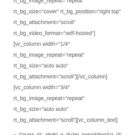
rt_bg_image_repeat=”repeat”
rt_bg_size=”cover” rt_bg_position=”right top”
rt_bg_attachment=”scroll”
rt_bg_video_format=”self-hosted”]
[vc_column width=”1/4″
rt_bg_image_repeat=”repeat”
rt_bg_size=”auto auto”
rt_bg_attachment=”scroll”][/vc_column]
[vc_column width=”3/4″
rt_bg_image_repeat=”repeat”
rt_bg_size=”auto auto”
rt_bg_attachment=”scroll”][vc_column_text]
Grupa III: płytki o dużej nasiąkliwości (E