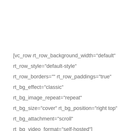
[vc_row rt_row_background_width=”default”
rt_row_style=”default-style”
rt_row_borders=”” rt_row_paddings=”true”
rt_bg_effect=”classic”
rt_bg_image_repeat=”repeat”
rt_bg_size=”cover” rt_bg_position=”right top”
rt_bg_attachment=”scroll”
rt_bg_video_format=”self-hosted”]