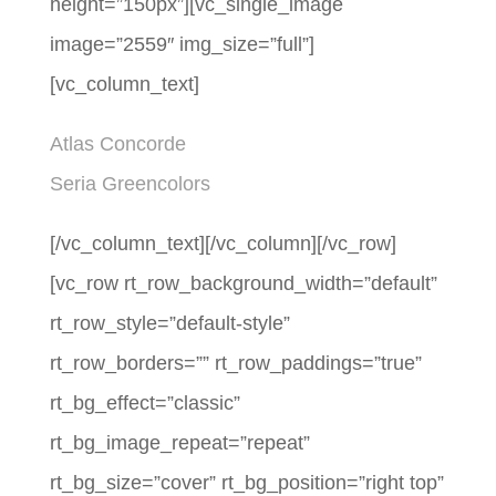
height=”150px”][vc_single_image
image=”2559″ img_size=”full”]
[vc_column_text]
Atlas Concorde
Seria Greencolors
[/vc_column_text][/vc_column][/vc_row]
[vc_row rt_row_background_width=”default”
rt_row_style=”default-style”
rt_row_borders=”” rt_row_paddings=”true”
rt_bg_effect=”classic”
rt_bg_image_repeat=”repeat”
rt_bg_size=”cover” rt_bg_position=”right top”