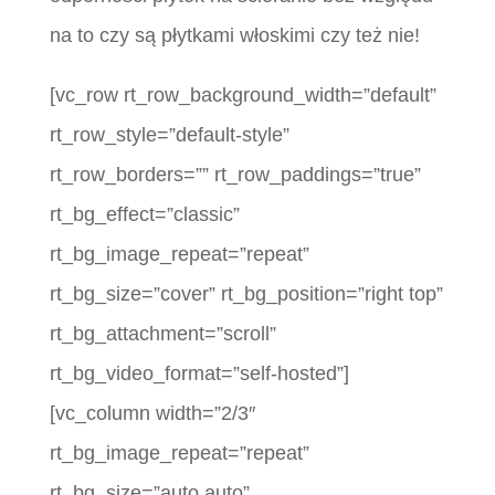
na to czy są płytkami włoskimi czy też nie!
[vc_row rt_row_background_width=”default”
rt_row_style=”default-style”
rt_row_borders=”” rt_row_paddings=”true”
rt_bg_effect=”classic”
rt_bg_image_repeat=”repeat”
rt_bg_size=”cover” rt_bg_position=”right top”
rt_bg_attachment=”scroll”
rt_bg_video_format=”self-hosted”]
[vc_column width=”2/3″
rt_bg_image_repeat=”repeat”
rt_bg_size=”auto auto”