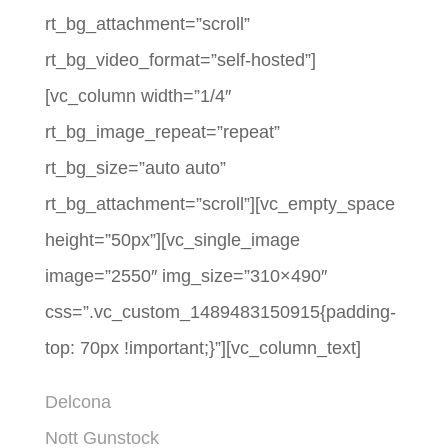
rt_bg_attachment=”scroll”
rt_bg_video_format=”self-hosted”]
[vc_column width=”1/4″
rt_bg_image_repeat=”repeat”
rt_bg_size=”auto auto”
rt_bg_attachment=”scroll”][vc_empty_space
height=”50px”][vc_single_image
image=”2550″ img_size=”310×490″
css=”.vc_custom_1489483150915{padding-
top: 70px !important;}”][vc_column_text]
Delcona
Nott Gunstock