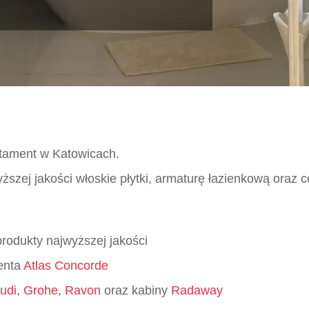
tament w Katowicach.
ższej jakości włoskie płytki, armaturę łazienkową oraz
rodukty najwyższej jakości
enta
Atlas Concorde
ludi
,
Grohe
,
Ravon
oraz kabiny
Radaway