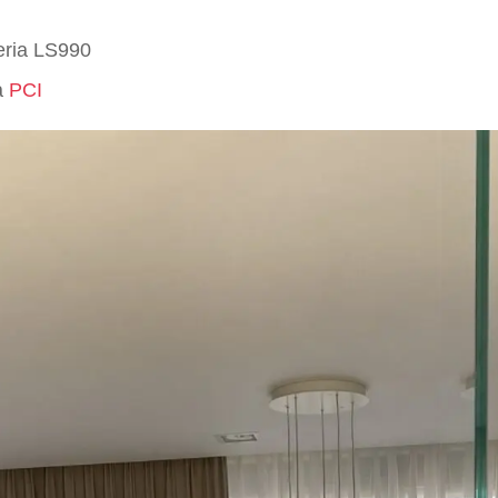
eria LS990
a
PCI