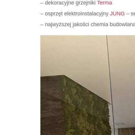
– dekoracyjne grzejniki
Terma
– osprzęt elektroinstalacyjny
JUNG
– s
– najwyższej jakości chemia budowlan