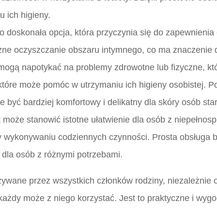
 ich higieny.
 to doskonała opcja, która przyczynia się do zapewnienia
eczne oczyszczanie obszaru intymnego, co ma znaczenie 
mogą napotykać na problemy zdrowotne lub fizyczne, któ
 które może pomóc w utrzymaniu ich higieny osobistej. P
e być bardziej komfortowy i delikatny dla skóry osób sta
t może stanowić istotne ułatwienie dla osób z niepełno
zy wykonywaniu codziennych czynności. Prosta obsługa 
 dla osób z różnymi potrzebami.
żywane przez wszystkich członków rodziny, niezależnie od
każdy może z niego korzystać. Jest to praktyczne i wyg