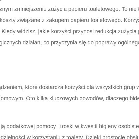
ym zmniejszeniu zużycia papieru toaletowego. To nie ty
a koszty związane z zakupem papieru toaletowego. Korzy
Kiedy widzisz, jakie korzyści przynosi redukcja zużycia 
icznych działań, co przyczynia się do poprawy ogólneg
dzeniem, które dostarcza korzyści dla wszystkich grup 
omowym. Oto kilka kluczowych powodów, dlaczego bidet 
ują dodatkowej pomocy i troski w kwestii higieny osobist
zielności w korzystaniu z toalety. Dzięki prostocie obs