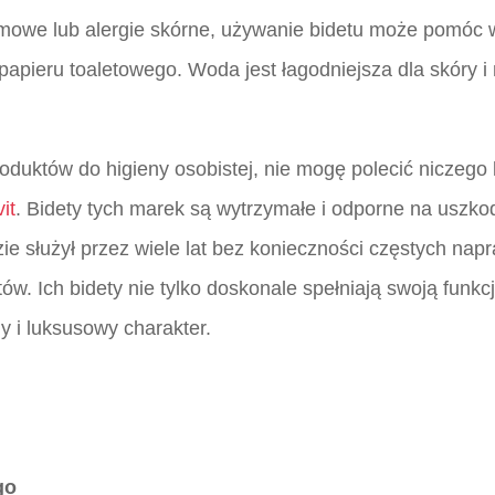
mowe lub alergie skórne, używanie bidetu może pomóc w 
pieru toaletowego. Woda jest łagodniejsza dla skóry i 
roduktów do higieny osobistej, nie mogę polecić niczego
it
. Bidety tych marek są wytrzymałe i odporne na uszko
ie służył przez wiele lat bez konieczności częstych na
ów. Ich bidety nie tylko doskonale spełniają swoją funkc
y i luksusowy charakter.
go