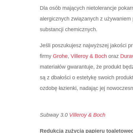
Dla osób mających nietolerancje pokar
alergicznych związanych z używaniem pa
substancji chemicznych.
Jeśli poszukujesz najwyższej jakości p
firmy
Grohe
,
Villeroy & Boch
oraz
Durav
materiałów gwarantuje, że produkt będz
są z dbałości o estetykę swoich produkt
ozdobę łazienki, nadając jej nowoczesn
Subway 3.0
Villeroy & Boch
Redukcja zużycia papieru toaletowe