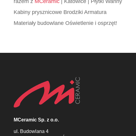
razem z
MCeramic
| Katowice | Płytki Wanny
Kabiny prysznicowe Brodziki Armatura
Materiały budowlane Oświetlenie i osprzęt!
MCeramic Sp. z o.o.
ul. Budowlana 4