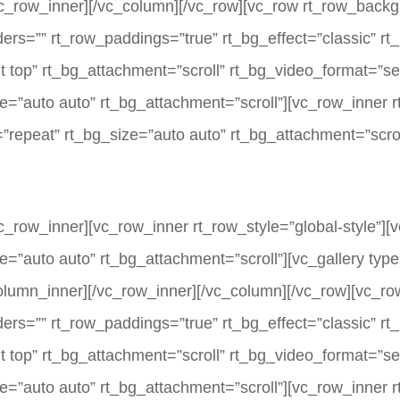
vc_row_inner][/vc_column][/vc_row][vc_row rt_row_backg
rders=”” rt_row_paddings=”true” rt_bg_effect=”classic” 
ht top” rt_bg_attachment=”scroll” rt_bg_video_format=”s
=”auto auto” rt_bg_attachment=”scroll”][vc_row_inner rt
repeat” rt_bg_size=”auto auto” rt_bg_attachment=”scrol
c_row_inner][vc_row_inner rt_row_style=”global-style”]
=”auto auto” rt_bg_attachment=”scroll”][vc_gallery typ
lumn_inner][/vc_row_inner][/vc_column][/vc_row][vc_ro
rders=”” rt_row_paddings=”true” rt_bg_effect=”classic” 
ht top” rt_bg_attachment=”scroll” rt_bg_video_format=”s
=”auto auto” rt_bg_attachment=”scroll”][vc_row_inner rt