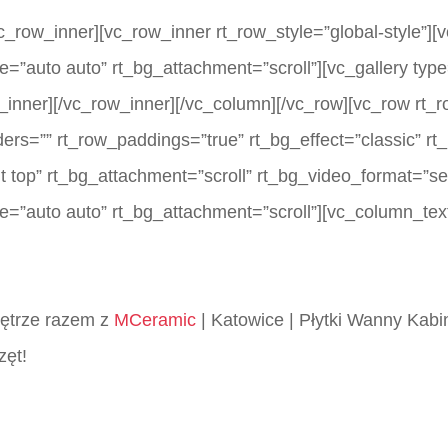
c_row_inner][vc_row_inner rt_row_style=”global-style”]
=”auto auto” rt_bg_attachment=”scroll”][vc_gallery typ
inner][/vc_row_inner][/vc_column][/vc_row][vc_row rt_
rders=”” rt_row_paddings=”true” rt_bg_effect=”classic” 
ht top” rt_bg_attachment=”scroll” rt_bg_video_format=”s
e=”auto auto” rt_bg_attachment=”scroll”][vc_column_tex
wnętrze razem z
MCeramic
| Katowice | Płytki Wanny Kabi
zęt!