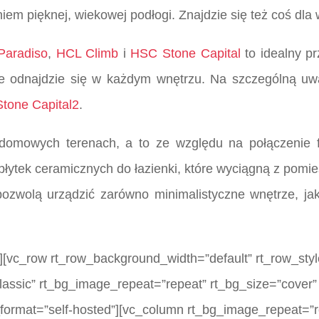
 pięknej, wiekowej podłogi. Znajdzie się też coś dla 
Paradiso
,
HCL Climb
i
HSC Stone Capital
to idealny p
e odnajdzie się w każdym wnętrzu. Na szczególną uwag
tone Capital2
.
domowych terenach, a to ze względu na połączenie fu
łytek ceramicznych do łazienki, które wyciągną z pomie
ozwolą urządzić zarówno minimalistyczne wnętrze, jak
[vc_row rt_row_background_width=”default” rt_row_style
lassic” rt_bg_image_repeat=”repeat” rt_bg_size=”cover” 
_format=”self-hosted”][vc_column rt_bg_image_repeat=”r