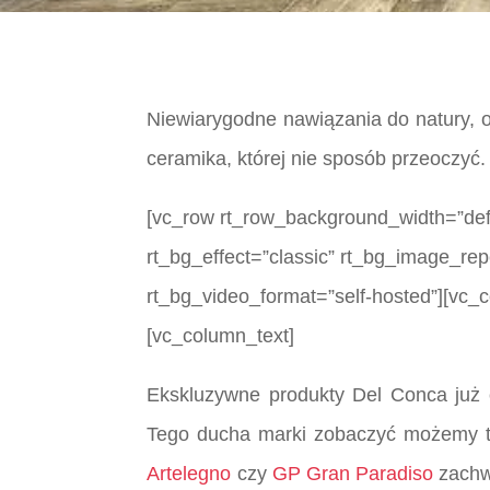
Niewiarygodne nawiązania do natury, o
ceramika, której nie sposób przeoczyć.
[vc_row rt_row_background_width=”defau
rt_bg_effect=”classic” rt_bg_image_rep
rt_bg_video_format=”self-hosted”][vc_
[vc_column_text]
Ekskluzywne produkty Del Conca już o
Tego ducha marki zobaczyć możemy ta
Artelegno
czy
GP Gran Paradiso
zachwy