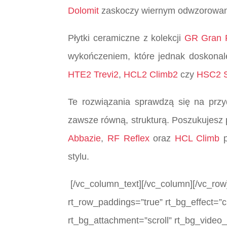
Dolomit
zaskoczy wiernym odwzorowaniem
Płytki ceramiczne z kolekcji
GR Gran 
wykończeniem, które jednak doskonal
HTE2 Trevi2
,
HCL2 Climb2
czy
HSC2 S
Te rozwiązania sprawdzą się na przy
zawsze równą, strukturą. Poszukujesz p
Abbazie
,
RF Reflex
oraz
HCL Climb
p
stylu.
[/vc_column_text][/vc_column][/vc_row]
rt_row_paddings=”true” rt_bg_effect=”c
rt_bg_attachment=”scroll” rt_bg_video