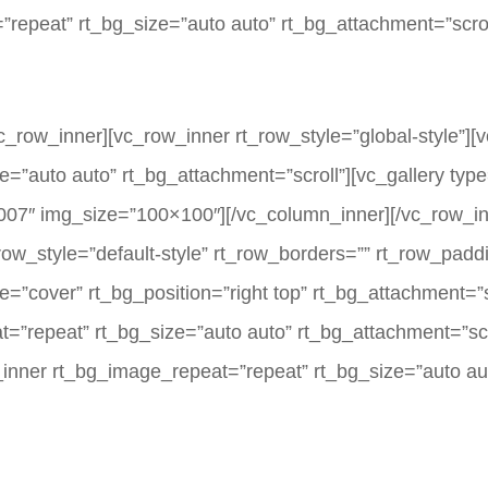
repeat” rt_bg_size=”auto auto” rt_bg_attachment=”scrol
c_row_inner][vc_row_inner rt_row_style=”global-style”]
=”auto auto” rt_bg_attachment=”scroll”][vc_gallery typ
7″ img_size=”100×100″][/vc_column_inner][/vc_row_inn
ow_style=”default-style” rt_row_borders=”” rt_row_paddi
=”cover” rt_bg_position=”right top” rt_bg_attachment=”s
=”repeat” rt_bg_size=”auto auto” rt_bg_attachment=”scr
_inner rt_bg_image_repeat=”repeat” rt_bg_size=”auto aut