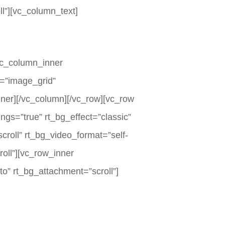
l”][vc_column_text]
[vc_column_inner
e=”image_grid”
er][/vc_column][/vc_row][vc_row
ngs=”true” rt_bg_effect=”classic”
croll” rt_bg_video_format=”self-
oll”][vc_row_inner
o” rt_bg_attachment=”scroll”]