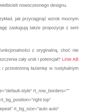
wielbicieli nowoczesnego designu.
rzykład, jak przyciągnąć wzrok mocnym
ę zasługują także propozycje z serii
nkcjonalności z oryginalną, choć nie
szczenia cały urok i potencjał?
Linie AB
 i przestronną łazienkę w rustykalnym
=”default-style” rt_row_borders=””
rt_bg_position=”right top”
epeat” rt_bg_size=”auto auto”