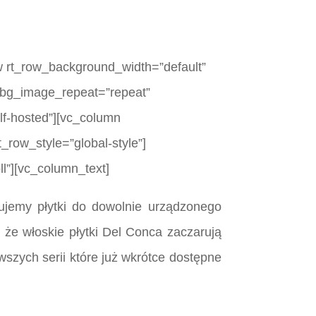
w rt_row_background_width=”default”
rt_bg_image_repeat=”repeat”
elf-hosted”][vc_column
_row_style=”global-style”]
l”][vc_column_text]
ujemy płytki do dowolnie urządzonego
, że włoskie płytki Del Conca zaczarują
szych serii które już wkrótce dostępne