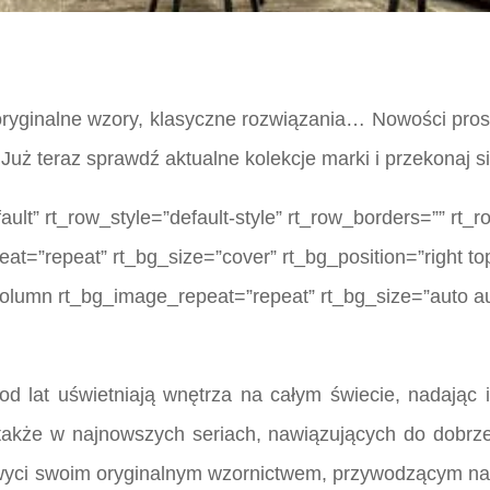
ryginalne wzory, klasyczne rozwiązania… Nowości pros
 Już teraz sprawdź aktualne kolekcje marki i przekonaj 
lt” rt_row_style=”default-style” rt_row_borders=”” rt_
eat=”repeat” rt_bg_size=”cover” rt_bg_position=”right to
column rt_bg_image_repeat=”repeat” rt_bg_size=”auto au
d lat uświetniają wnętrza na całym świecie, nadając 
kże w najnowszych seriach, nawiązujących do dobrze 
ci swoim oryginalnym wzornictwem, przywodzącym na my