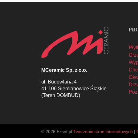
PR
Płyt
Grze
Wyp
Che
MCeramic Sp. z o.o.
Oświ
ul. Budowlana 4
Drzw
41-106 Siemianowice Śląskie
Poz
(Teren DOMBUD)
© 2026 Ekset.pl
Tworzenie stron internetowych
|