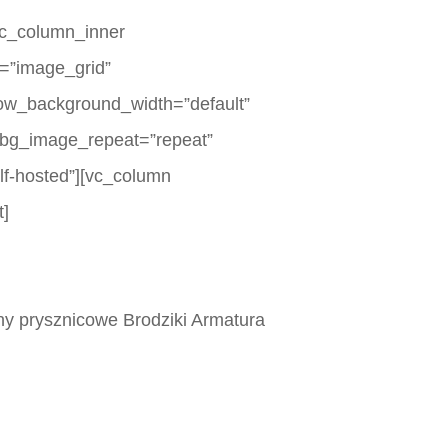
[vc_column_inner
e=”image_grid”
row_background_width=”default”
rt_bg_image_repeat=”repeat”
elf-hosted”][vc_column
t]
ny prysznicowe Brodziki Armatura