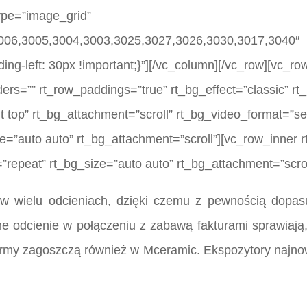
type=”image_grid”
006,3005,3004,3003,3025,3027,3026,3030,3017,3040″
-left: 30px !important;}”][/vc_column][/vc_row][vc_ro
rders=”” rt_row_paddings=”true” rt_bg_effect=”classic” 
ht top” rt_bg_attachment=”scroll” rt_bg_video_format=”s
=”auto auto” rt_bg_attachment=”scroll”][vc_row_inner rt
repeat” rt_bg_size=”auto auto” rt_bg_attachment=”scrol
w wielu odcieniach, dzięki czemu z pewnością dopas
lne odcienie w połączeniu z zabawą fakturami sprawiają
rmy zagoszczą również w Mceramic. Ekspozytory najnow