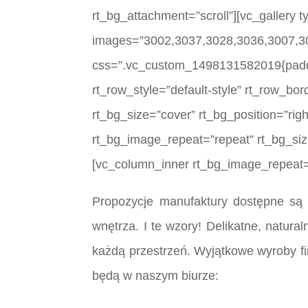
rt_bg_attachment=”scroll”][vc_gallery 
images=”3002,3037,3028,3036,3007,3
css=”.vc_custom_1498131582019{padding
rt_row_style=”default-style” rt_row_bo
rt_bg_size=”cover” rt_bg_position=”rig
rt_bg_image_repeat=”repeat” rt_bg_size
[vc_column_inner rt_bg_image_repeat=”
Propozycje manufaktury dostępne są 
wnętrza. I te wzory! Delikatne, natura
każdą przestrzeń. Wyjątkowe wyroby fi
będą w naszym biurze: