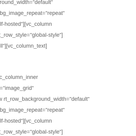
round_width=”default”
rt_bg_image_repeat=”repeat”
elf-hosted”][vc_column
_row_style=”global-style”]
l”][vc_column_text]
[vc_column_inner
e=”image_grid”
w rt_row_background_width=”default”
rt_bg_image_repeat=”repeat”
elf-hosted”][vc_column
_row_style=”global-style”]