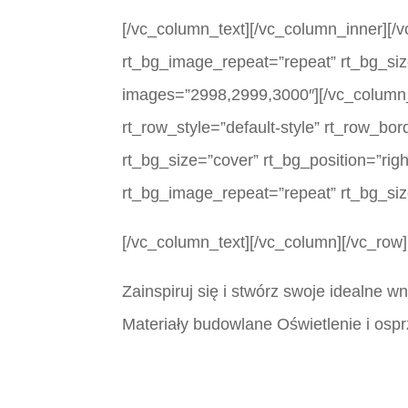
[/vc_column_text][/vc_column_inner][/v
rt_bg_image_repeat=”repeat” rt_bg_size
images=”2998,2999,3000″][/vc_column_
rt_row_style=”default-style” rt_row_bo
rt_bg_size=”cover” rt_bg_position=”rig
rt_bg_image_repeat=”repeat” rt_bg_siz
[/vc_column_text][/vc_column][/vc_row]
Zainspiruj się i stwórz swoje idealne 
Materiały budowlane Oświetlenie i ospr