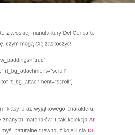
to z włoskiej manufaktury Del Conca to
się, czym mogą Cię zaskoczyć!
row_paddings=”true”
p” rt_bg_attachment=”scroll”
to” rt_bg_attachment=”scroll”]
im klasy oraz wyjątkowego charakteru.
znanych materiałów. I tak kolekcja
Ar
śl naturalne drewno, z kolei linia
DL