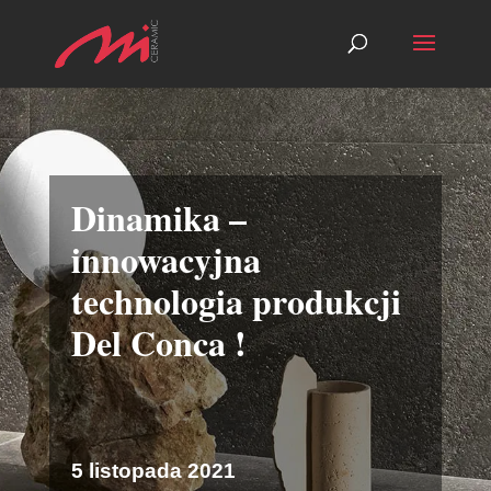
Dinamika –
innowacyjna
technologia produkcji
Del Conca !
5 listopada 2021