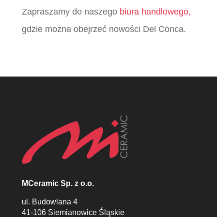
Zapraszamy do naszego
biura handlowego,
gdzie można obejrzeć nowości Del Conca.
MCeramic Sp. z o.o.
ul. Budowlana 4
41-106 Siemianowice Śląskie