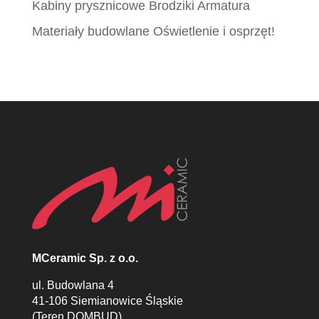
Kabiny prysznicowe Brodziki Armatura
Materiały budowlane Oświetlenie i osprzęt!
MCeramic Sp. z o.o.
ul. Budowlana 4
41-106 Siemianowice Śląskie
(Teren DOMBUD)