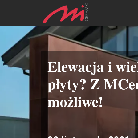
Elewacja i wi
płyty? Z MCe
możliwe!