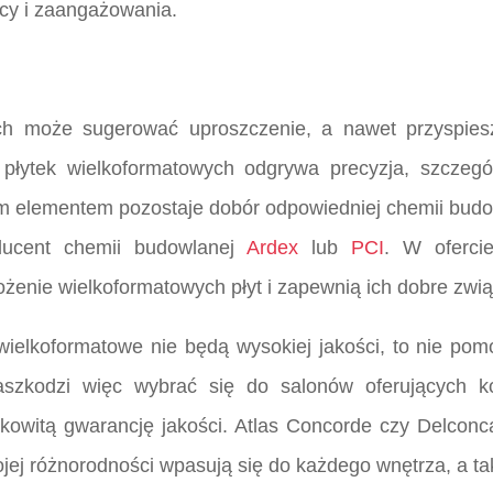
acy i zaangażowania.
ch może sugerować uproszczenie, a nawet przyspiesze
 płytek wielkoformatowych odgrywa precyzja, szczegó
 elementem pozostaje dobór odpowiedniej chemii budo
ducent chemii budowlanej
Ardex
lub
PCI
. W oferci
ożenie wielkoformatowych płyt i zapewnią ich dobre zwi
i wielkoformatowe nie będą wysokiej jakości, to nie p
zaszkodzi więc wybrać się do salonów oferujących 
kowitą gwarancję jakości. Atlas Concorde czy Delconc
wojej różnorodności wpasują się do każdego wnętrza, a t