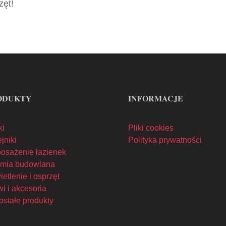
zęt!
ODUKTY
INFORMACJE
ki
Pliki cookies
jniki
Polityka prywatności
osażenie łazienek
mia budowlana
etlenie i osprzęt
i i akcesoria
ostałe produkty