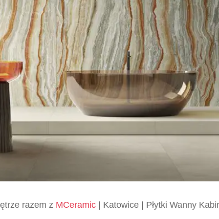
wnętrze razem z
MCeramic
| Katowice | Płytki Wanny Kabi