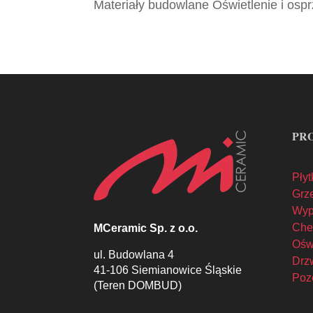
Materiały budowlane Oświetlenie i ospr
PR
Płyt
Grze
Wyp
Che
MCeramic Sp. z o.o.
Oświ
ul. Budowlana 4
Drzw
41-106 Siemianowice Śląskie
Poz
(Teren DOMBUD)