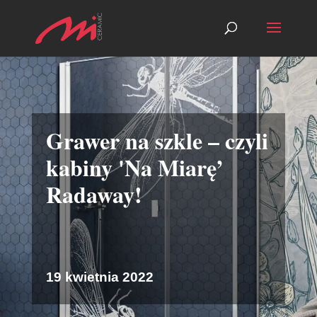
Grawer na szkle – czyli
kabiny 'Na Miarę’
Radaway!
19 kwietnia 2022