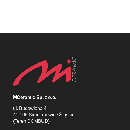
śląsk, Płytki katowice, MCeramic płytki
MCeramic Sp. z o.o.
ul. Budowlana 4
41-106 Siemianowice Śląskie
(Teren DOMBUD)