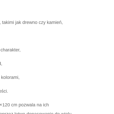
, takimi jak drewno czy kamień,
 charakter,
d,
 kolorami,
ości.
×120 cm pozwala na ich
oprzez łatwe dopasowanie do wielu