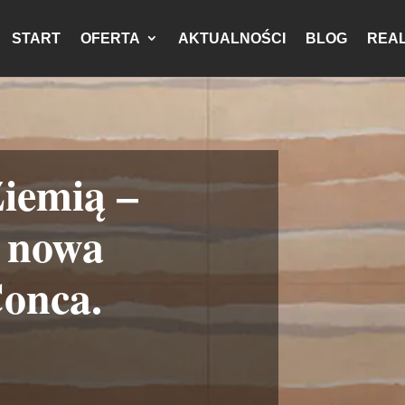
START
OFERTA
AKTUALNOŚCI
BLOG
REAL
iemią –
 nowa
Conca.