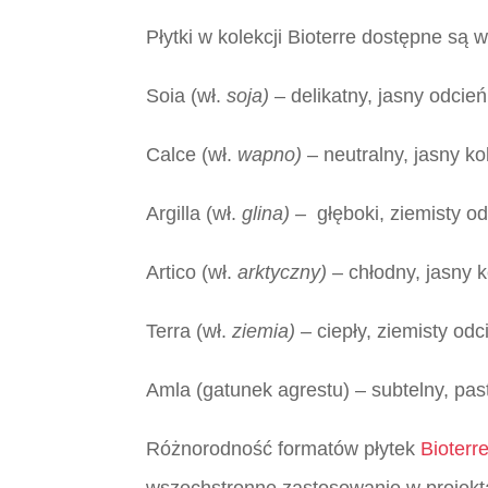
Płytki w kolekcji Bioterre dostępne są
Soia (wł.
soja)
– delikatny, jasny odcień
Calce (wł.
wapno)
– neutralny, jasny kol
Argilla (wł.
glina) –
głęboki, ziemisty od
Artico (wł.
arktyczny)
– chłodny, jasny 
Terra (wł.
ziemia)
– ciepły, ziemisty od
Amla (gatunek agrestu) – subtelny, past
Różnorodność formatów płytek
Bioterre
wszechstronne zastosowanie w projekt