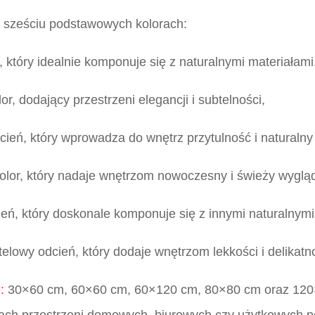
 w sześciu podstawowych kolorach:
, który idealnie komponuje się z naturalnymi materiałami
or, dodający przestrzeni elegancji i subtelności,
cień, który wprowadza do wnętrz przytulność i naturalny
kolor, który nadaje wnętrzom nowoczesny i świeży wyglą
cień, który doskonale komponuje się z innymi naturalnymi
elowy odcień, który dodaje wnętrzom lekkości i delikatn
:
30×60 cm, 60×60 cm, 60×120 cm, 80×80 cm oraz 120
ach przestrzeni domowych, biurowych czy użytkowych p