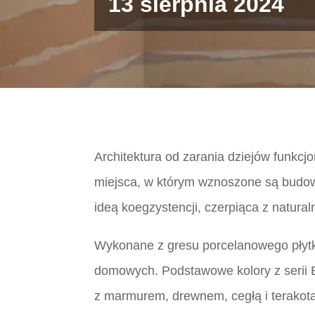
13 sierpnia 2024
Architektura od zarania dziejów funkcjo
miejsca, w którym wznoszone są budo
ideą koegzystencji, czerpiąca z natura
Wykonane z gresu porcelanowego płytki
domowych. Podstawowe kolory z serii B
z marmurem, drewnem, cegłą i terakotą,