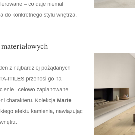
lerowane – co daje niemal
a do konkretnego stylu wnętrza.
w materiałowych
eden z najbardziej pożądanych
TA-ITILES przenosi go na
dcienie i celowo zaplanowane
eni charakteru. Kolekcja
Marte
yckiego efektu kamienia, nawiązując
wnętrz.