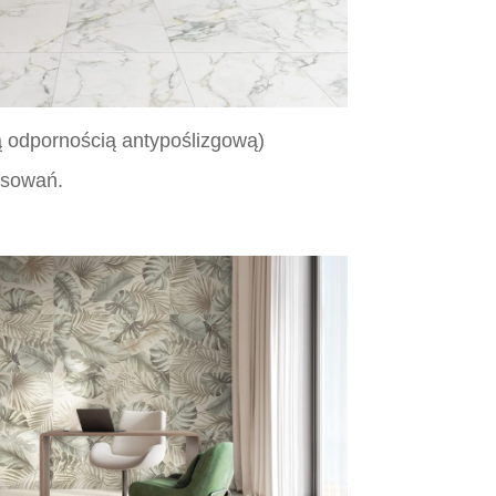
 odpornością antypoślizgową)
osowań.