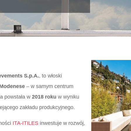
ievements S.p.A.
, to włoski
 Modenese
– w samym centrum
ma powstała w
2018 roku
w wyniku
niejącego zakładu produkcyjnego.
lności
ITA-ITILES
inwestuje w rozwój,