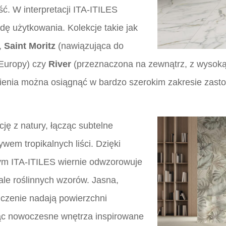
ć. W interpretacji ITA-ITILES
dę użytkowania. Kolekcje takie jak
),
Saint Moritz
(nawiązująca do
Europy) czy
River
(przeznaczona na zewnątrz, z wysoką
mienia można osiągnąć w bardzo szerokim zakresie zast
cję z natury, łącząc subtelne
wem tropikalnych liści. Dzięki
m ITA-ITILES wiernie odwzorowuje
tale roślinnych wzorów. Jasna,
czenie nadają powierzchni
ząc nowoczesne wnętrza inspirowane