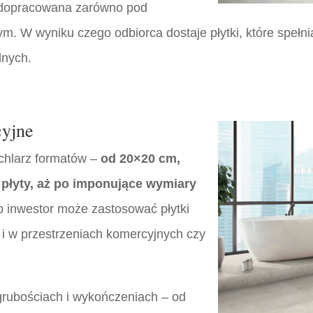
t dopracowana zarówno pod
ym. W wyniku czego odbiorca dostaje płytki, które spe
lnych.
cyjne
achlarz formatów –
od 20×20 cm,
płyty, aż po imponujące wymiary
ub inwestor może zastosować płytki
i w przestrzeniach komercyjnych czy
grubościach i wykończeniach – od