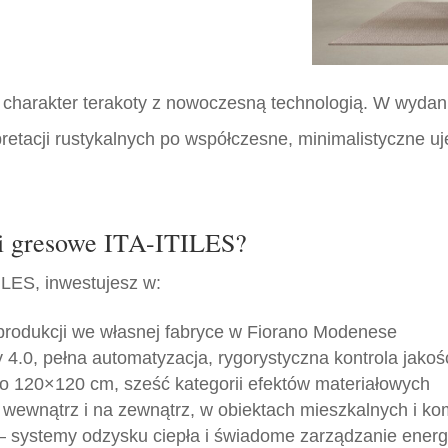
lny charakter terakoty z nowoczesną technologią. W wydan
retacji rustykalnych po współczesne, minimalistyczne uj
ki gresowe ITA-ITILES?
ILES, inwestujesz w:
rodukcji we własnej fabryce w Fiorano Modenese
 4.0, pełna automatyzacja, rygorystyczna kontrola jakoś
o 120×120 cm, sześć kategorii efektów materiałowych
 wewnątrz i na zewnątrz, w obiektach mieszkalnych i ko
 systemy odzysku ciepła i świadome zarządzanie energ