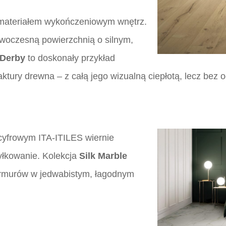
materiałem wykończeniowym wnętrz.
owoczesną powierzchnią o silnym,
Derby
to doskonały przykład
aktury drewna – z całą jego wizualną ciepłotą, lecz bez
yfrowym ITA-ITILES wiernie
żyłkowanie. Kolekcja
Silk Marble
armurów w jedwabistym, łagodnym