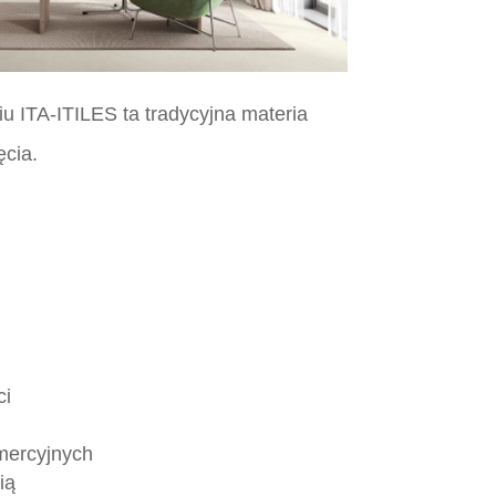
iu ITA-ITILES ta tradycyjna materia
ęcia.
ci
mercyjnych
ią