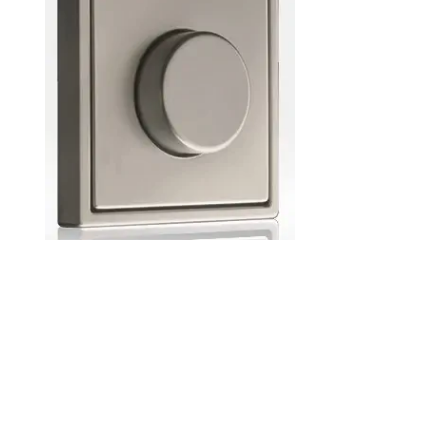
Podłogowe, Ścienne, Gresowe, Ceramiczne,
Glazura, Terakota, Mozaika, Kafelki,
Łazienkowe, Kuchenne, Salonowe,
Tarasowe, Elewacyjne, Marmur,
Drewnopodobne, Betonopodobne,
Rektyfikowane, Polerowane, Matowe,