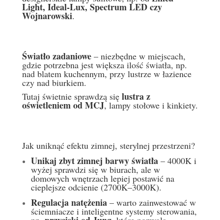
Light
,
Ideal-Lux
,
Spectrum LED
czy
Wojnarowski
.
Światło zadaniowe
– niezbędne w miejscach,
gdzie potrzebna jest większa ilość światła, np.
nad blatem kuchennym, przy lustrze w łazience
czy nad biurkiem.
lustra z
Tutaj świetnie sprawdzą się
oświetleniem od
MCJ
, lampy stołowe i kinkiety.
Jak uniknąć efektu zimnej, sterylnej przestrzeni?
Unikaj zbyt zimnej barwy światła
– 4000K i
wyżej sprawdzi się w biurach, ale w
domowych wnętrzach lepiej postawić na
cieplejsze odcienie (2700K–3000K).
Regulacja natężenia
– warto zainwestować w
ściemniacze i inteligentne systemy sterowania,