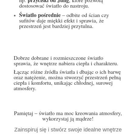
przyciski od
Jung
np.
, które pozwolą
dostosować światło do nastroju.
Światło pośrednie
– odbite od ścian czy
sufitów daje miękki efekt i sprawia, że
przestrzeń jest bardziej przytulna.
Dobrze dobrane i rozmieszczone światło
sprawia, że wnętrze nabiera ciepła i charakteru.
Łącząc różne źródła światła i dbając o ich barwę
oraz natężenie, można stworzyć przestrzeń pełną
ciepła i komfortu, unikając chłodnej, surowej
atmosfery.
Pamiętaj – światło ma moc kreowania atmosfery,
wykorzystaj ją mądrze!
Zainspiruj się i stwórz swoje idealne wnętrze