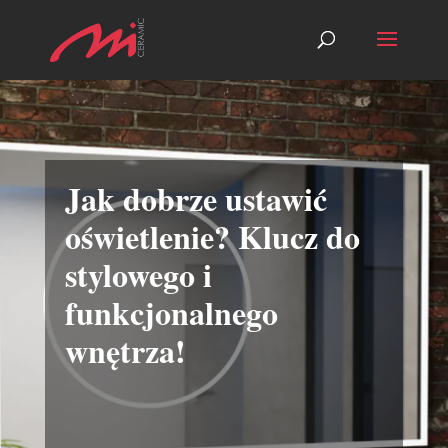
Jak dobrze ustawić
oświetlenie? Klucz do
stylowego i
funkcjonalnego
wnętrza!