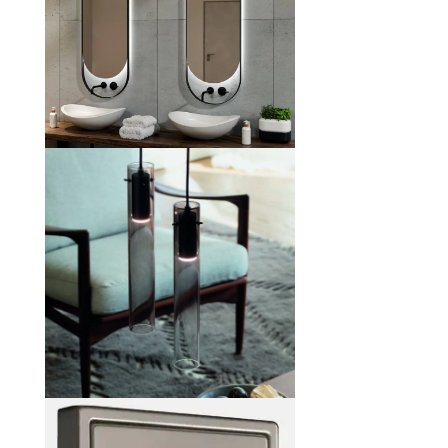
Płytki,
Katowice,
Płytki
Katowice,
Włoskie
płytki
Katowice,
Śląsk,
Włoskie,