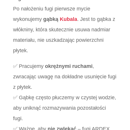
Po nałożeniu fugi pierwsze mycie
wykonujemy
gąbką
Kubala
. Jest to gąbka z
włókniny, która skutecznie usuwa nadmiar
materiału, nie uszkadzając powierzchni
płytek.
✅ Pracujemy
okrężnymi ruchami
,
zwracając uwagę na dokładne usunięcie fugi
z płytek.
✅ Gąbkę często płuczemy w czystej wodzie,
aby uniknąć rozmazywania pozostałości
fugi.
✅ Ważne, aby
nie zwlekać
– fugi ARDEX