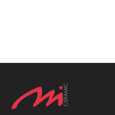
Polerowane, Matowe, Połysk,
Antypoślizgowe, Mrozoodporne,
Heksagonalne, Patchworkowe, Rustykalne,
Nowoczesne, Klasyczne, Minimalistyczne,
Loftowe, Wielkoformatowe