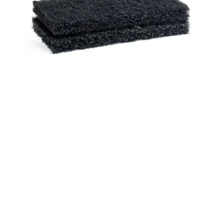
Płytki, Katowice, Płytki Katowice, Włoskie
płytki Katowice, Śląsk, Włoskie, Podłogowe,
Ścienne, Gresowe, Ceramiczne, Glazura,
Terakota, Mozaika, Kafelki, Łazienkowe,
Kuchenne, Salonowe, Tarasowe,
Elewacyjne, Marmur, Drewnopodobne,
Betonopodobne, Rektyfikowane,