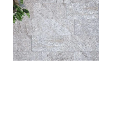
Płytki, Katowice, Płytki Katowice, Włoskie
płytki Katowice, Śląsk, Włoskie, Podłogowe,
Ścienne, Gresowe, Ceramiczne, Glazura,
Terakota, Mozaika, Kafelki, Łazienkowe,
Kuchenne, Salonowe, Tarasowe,
Elewacyjne, Marmur, Drewnopodobne,
Betonopodobne, Rektyfikowane,