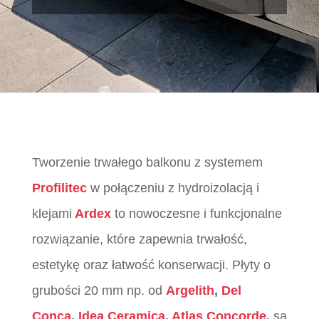
Tworzenie trwałego balkonu z systemem
Profilitec
w połączeniu z hydroizolacją i
klejami
Ardex
to nowoczesne i funkcjonalne
rozwiązanie, które zapewnia trwałość,
estetykę oraz łatwość konserwacji. Płyty o
grubości 20 mm np. od
Argelith
,
Del
Conca
,
Idea Ceramica
,
Atlas Concorde
,
są