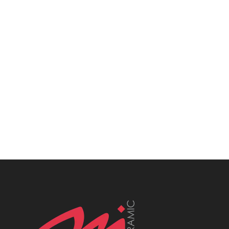
Polerowane, Matowe, Połysk,
Antypoślizgowe, Mrozoodporne,
Heksagonalne, Patchworkowe, Rustykalne,
Nowoczesne, Klasyczne, Minimalistyczne,
Loftowe, Wielkoformatowe, , włoskie płytki
katowice