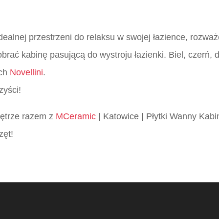
dealnej przestrzeni do relaksu w swojej łazience, rozważ
rać kabinę pasującą do wystroju łazienki. Biel, czerń,
ych
Novellini
.
zyści!
wnętrze razem z
MCeramic
| Katowice | Płytki Wanny Kabi
zęt!