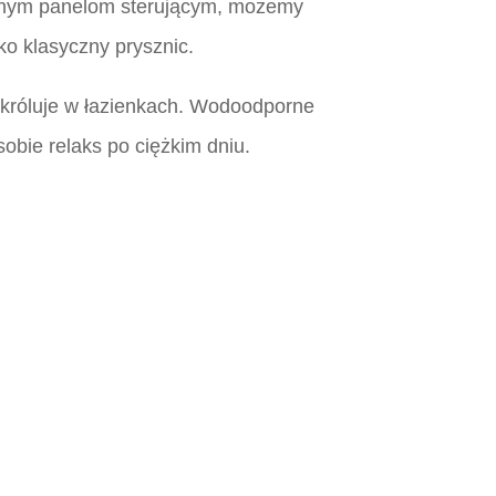
alnym panelom sterującym, możemy
ko klasyczny prysznic.
ż króluje w łazienkach. Wodoodporne
sobie relaks po ciężkim dniu.