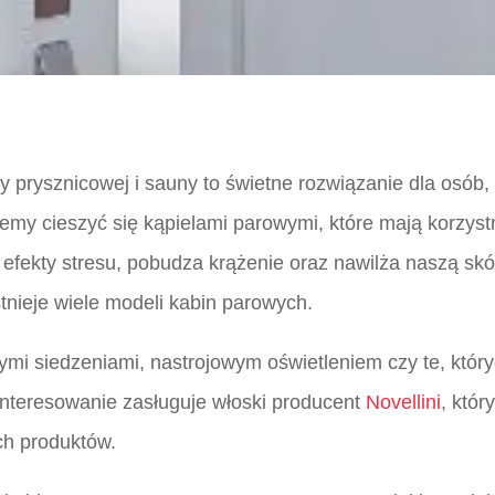
ny prysznicowej i sauny to świetne rozwiązanie dla osó
my cieszyć się kąpielami parowymi, które mają korzyst
fekty stresu, pobudza krążenie oraz nawilża naszą skó
tnieje wiele modeli kabin parowych.
mi siedzeniami, nastrojowym oświetleniem czy te, któr
nteresowanie zasługuje włoski producent
Novellini
, któr
ch produktów.