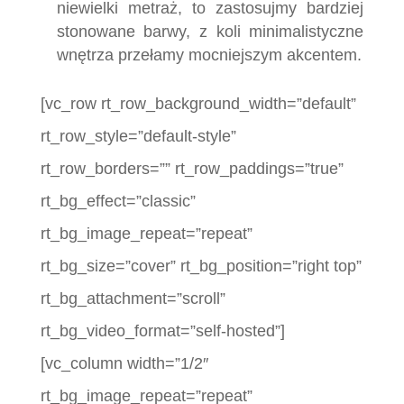
niewielki metraż, to zastosujmy bardziej
stonowane barwy, z koli minimalistyczne
wnętrza przełamy mocniejszym akcentem.
[vc_row rt_row_background_width=”default”
rt_row_style=”default-style”
rt_row_borders=”” rt_row_paddings=”true”
rt_bg_effect=”classic”
rt_bg_image_repeat=”repeat”
rt_bg_size=”cover” rt_bg_position=”right top”
rt_bg_attachment=”scroll”
rt_bg_video_format=”self-hosted”]
[vc_column width=”1/2″
rt_bg_image_repeat=”repeat”