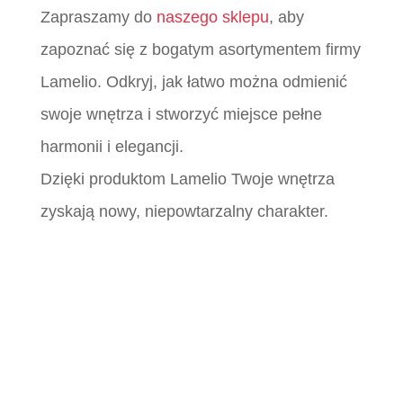
Zapraszamy do
naszego sklepu
, aby
zapoznać się z bogatym asortymentem firmy
Lamelio. Odkryj, jak łatwo można odmienić
swoje wnętrza i stworzyć miejsce pełne
harmonii i elegancji.
Dzięki produktom Lamelio Twoje wnętrza
zyskają nowy, niepowtarzalny charakter.
Płytki Śląsk, Płytki włoskie śląsk, Płytki
katowice, MCeramic płytki, Płytki Śląsk,
Płytki włoskie śląsk, Płytki katowice,
MCeramic płytki, Płytki Śląsk, Płytki włoskie
śląsk, Płytki katowice, MCeramic płytki,