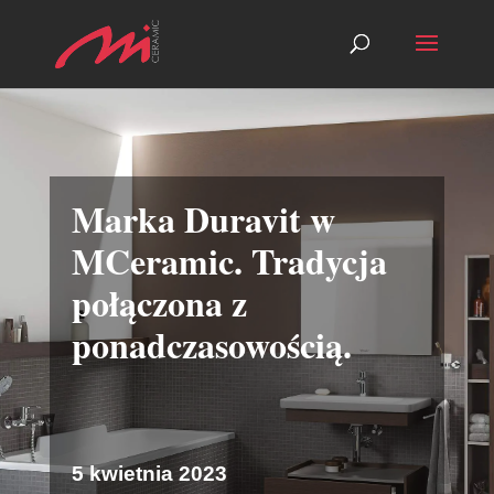
Marka Duravit w
MCeramic. Tradycja
połączona z
ponadczasowością.
5 kwietnia 2023