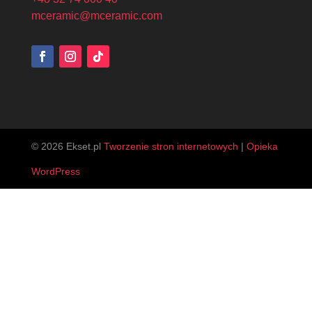
mceramic@mceramic.com
© 2026 Ekset.pl
Tworzenie stron internetowych
|
Opieka
WordPress