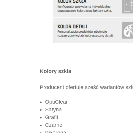
Kolory szkła
Producent ofertuje sześć wariantów szk
OptiClear
Satyna
Grafit
Czarne
Pixarena