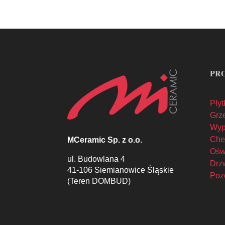
PR
Płyt
Grze
Wyp
Che
MCeramic Sp. z o.o.
Oświ
ul. Budowlana 4
Drzw
41-106 Siemianowice Śląskie
Poz
(Teren DOMBUD)