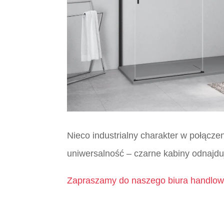
Nieco industrialny charakter w połącze
uniwersalność – czarne kabiny odnajduj
Zapraszamy do naszego biura handlow