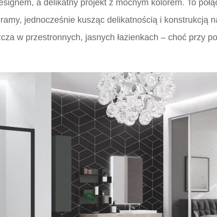
signem, a delikatny projekt z mocnym kolorem. To połą
ramy, jednocześnie kusząc delikatnością i konstrukcją n
cza w przestronnych, jasnych łazienkach – choć przy pom