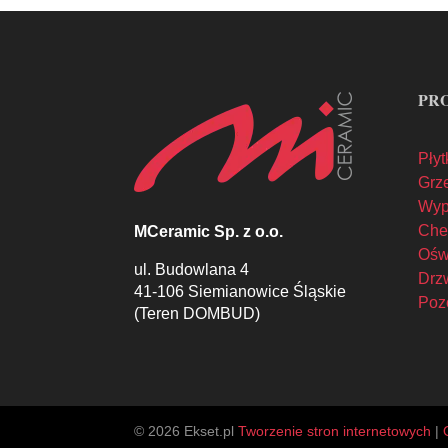
PR
Płyt
Grze
Wyp
Che
MCeramic Sp. z o.o.
Oświ
ul. Budowlana 4
Drzw
41-106 Siemianowice Śląskie
Poz
(Teren DOMBUD)
© 2026 Ekset.pl
Tworzenie stron internetowych
|