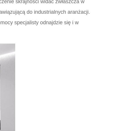
czenie skrajności widać zwłaszcza w
awiązującą do industrialnych aranżacji.
ocy specjalisty odnajdzie się i w