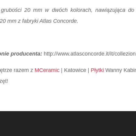
 grubości 20 mm w dwóch kolorach, nawiązująca do s
 20 mm z fabryki Atlas Concorde.
onie producenta:
http://www.atlasconcorde.it/it/collezio
wnętrze razem z
MCeramic
| Katowice |
Płytki
Wanny Kabin
zęt!