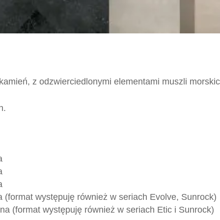
 kamień, z odzwierciedlonymi elementami muszli morskic
h.
a
a
a
 (format występuję również w seriach Evolve, Sunrock)
na (format występuję również w seriach Etic i Sunrock)