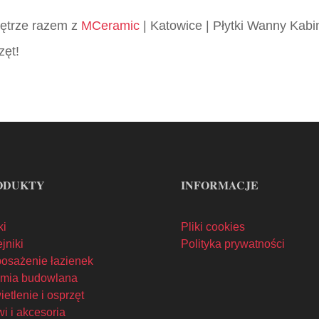
wnętrze razem z
MCeramic
| Katowice | Płytki Wanny Kabi
zęt!
ODUKTY
INFORMACJE
ki
Pliki cookies
jniki
Polityka prywatności
osażenie łazienek
mia budowlana
etlenie i osprzęt
i i akcesoria