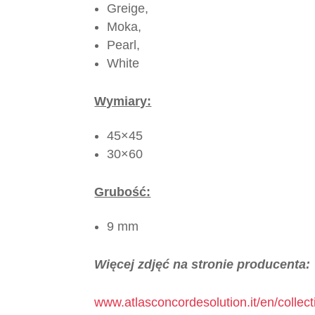
Greige,
Moka,
Pearl,
White
Wymiary:
45×45
30×60
Grubość:
9 mm
Więcej zdjęć na stronie producenta:
www.atlasconcordesolution.it/en/collecti