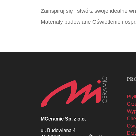
Zainspiruj się i stwórz swoje idealne 
Materiały budowlane Oświetlenie i ospr
PR
Płyt
Grze
Wyp
Che
MCeramic Sp. z o.o.
Oświ
ul. Budowlana 4
Drzw