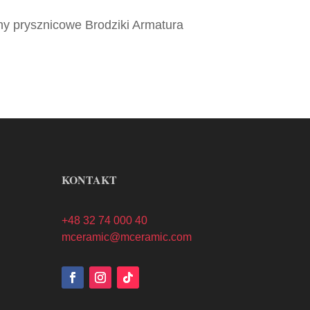
ny prysznicowe Brodziki Armatura
KONTAKT
+48 32 74 000 40
mceramic@mceramic.com