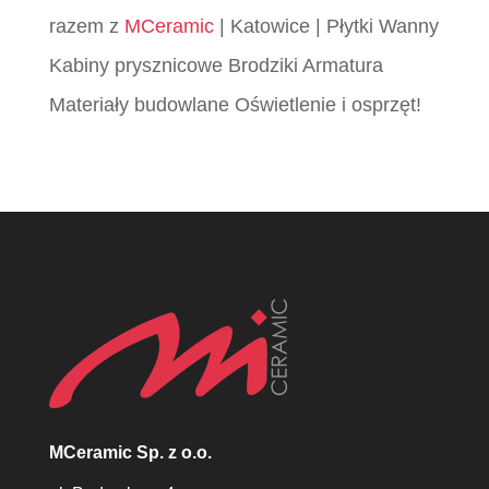
razem z
MCeramic
| Katowice | Płytki Wanny
Kabiny prysznicowe Brodziki Armatura
Materiały budowlane Oświetlenie i osprzęt!
MCeramic Sp. z o.o.