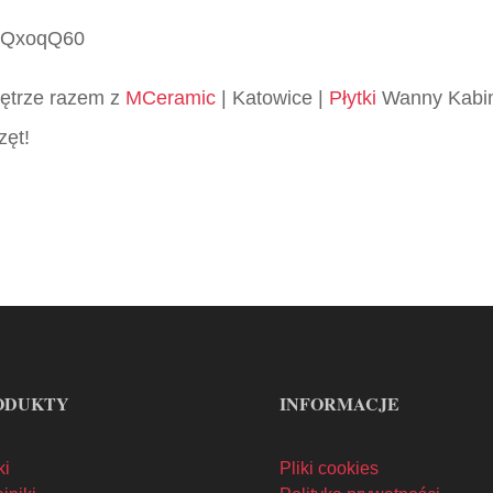
JcQxoqQ60
wnętrze razem z
MCeramic
| Katowice |
Płytki
Wanny Kabin
zęt!
ODUKTY
INFORMACJE
ki
Pliki cookies