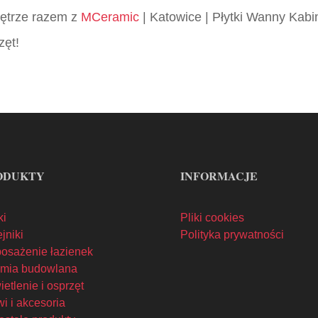
wnętrze razem z
MCeramic
| Katowice | Płytki Wanny Kabi
zęt!
ODUKTY
INFORMACJE
ki
Pliki cookies
jniki
Polityka prywatności
osażenie łazienek
mia budowlana
etlenie i osprzęt
i i akcesoria