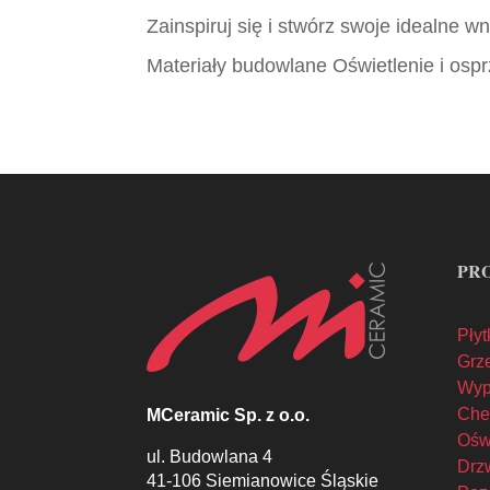
Zainspiruj się i stwórz swoje idealne 
Materiały budowlane Oświetlenie i ospr
PR
Płyt
Grze
Wyp
Che
MCeramic Sp. z o.o.
Oświ
ul. Budowlana 4
Drzw
41-106 Siemianowice Śląskie