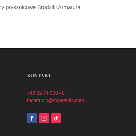
ny prysznicowe Brodziki Armatura
KONTAKT
+48 32 74 000 40
mceramic@mceramic.com