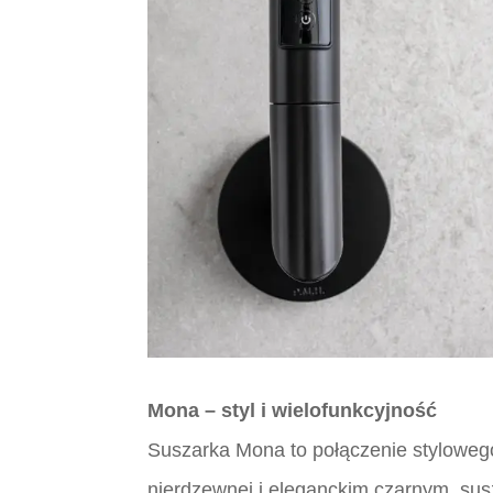
Mona – styl i wielofunkcyjność
Suszarka Mona to połączenie styloweg
nierdzewnej i eleganckim czarnym, su