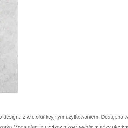
o designu z wielofunkcyjnym użytkowaniem. Dostępna w 
szarka Mona oferuje użytkownikowi wybór między ukryty