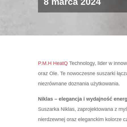
8 marca 2024
P.M.H
HeatQ
Technology, lider w inno
oraz Ole. Te nowoczesne suszarki łącz
niezrównane doznania użytkowania.
Niklas – elegancja i wydajność energ
Suszarka Niklas, zaprojektowana z myś
nierdzewnej oraz eleganckim kolorze c