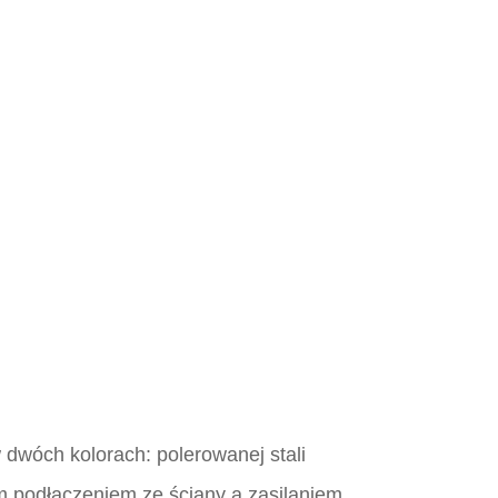
dwóch kolorach: polerowanej stali
m podłączeniem ze ściany a zasilaniem