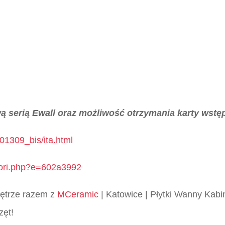
ową serią Ewall oraz możliwość otrzymania karty wstę
01309_bis/ita.html
itori.php?e=602a3992
wnętrze razem z
MCeramic
| Katowice | Płytki Wanny Kabi
zęt!