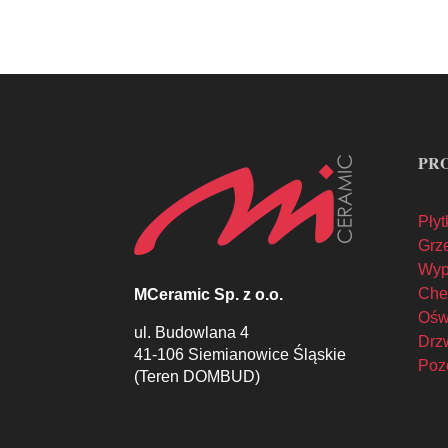
PR
Płyt
Grze
Wyp
Che
MCeramic Sp. z o.o.
Oświ
ul. Budowlana 4
Drzw
41-106 Siemianowice Śląskie
Poz
(Teren DOMBUD)