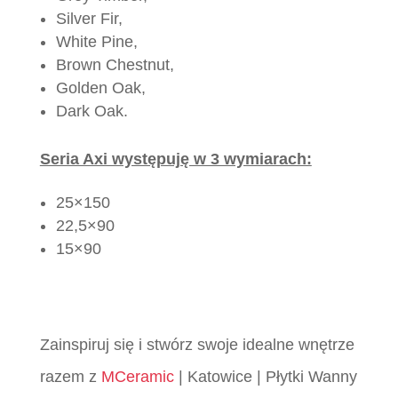
Silver Fir,
White Pine,
Brown Chestnut,
Golden Oak,
Dark Oak.
Seria Axi występuję w 3 wymiarach:
25×150
22,5×90
15×90
Zainspiruj się i stwórz swoje idealne wnętrze
razem z
MCeramic
| Katowice | Płytki Wanny