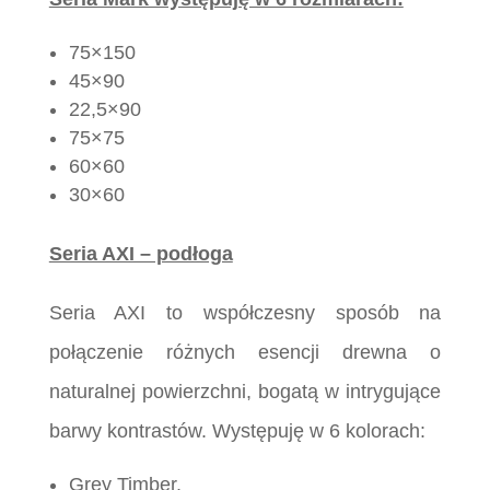
75×150
45×90
22,5×90
75×75
60×60
30×60
Seria AXI – podłoga
Seria AXI to współczesny sposób na
połączenie różnych esencji drewna o
naturalnej powierzchni, bogatą w intrygujące
barwy kontrastów. Występuję w 6 kolorach:
Grey Timber,