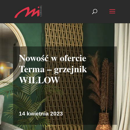
Nowość w ofercie
Terma – grzejnik
WILLOW
14 kwietnia 2023