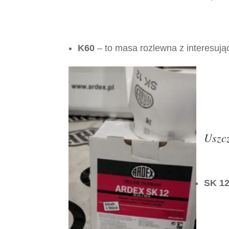
K60
– to masa rozlewna z interesują
Uszcz
SK 1