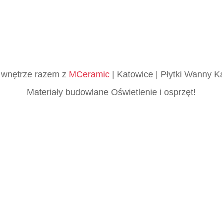
ne wnętrze razem z
MCeramic
| Katowice | Płytki Wanny K
Materiały budowlane Oświetlenie i osprzęt!
skie płytki Katowice, Śląsk, Włoskie, Podłogowe, Ścien
owe, Kuchenne, Salonowe, Tarasowe, Elewacyjne, Marmu
ołysk, Antypoślizgowe, Mrozoodporne, Heksagonalne, 
ne, Loftowe, Wielkoformatowe