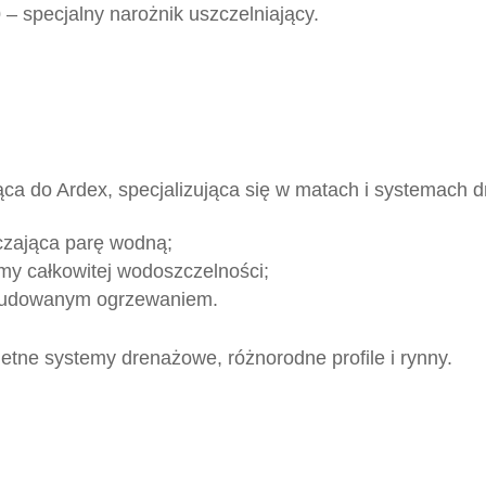
0
– specjalny narożnik uszczelniający.
żąca do Ardex, specjalizująca się w matach i systemach
zająca parę wodną;
my całkowitej wodoszczelności;
budowanym ogrzewaniem.
tne systemy drenażowe, różnorodne profile i rynny.