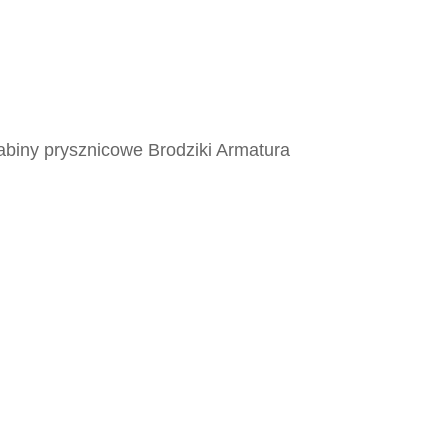
abiny prysznicowe Brodziki Armatura
ne, Gresowe, Ceramiczne, Glazura,
r, Drewnopodobne, Betonopodobne,
Patchworkowe, Rustykalne,