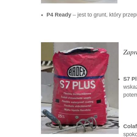
P4 Ready
– jest to grunt, który prz
Zapr
S7 P
wskaz
pote
Colaf
spoko