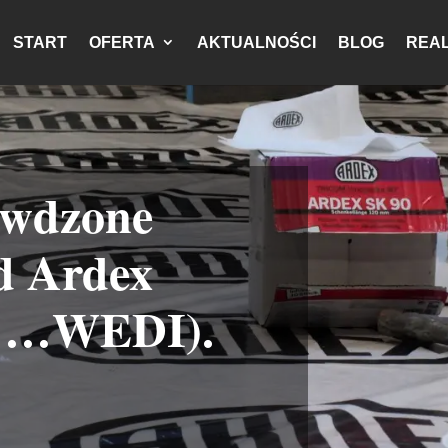
START
OFERTA
AKTUALNOŚCI
BLOG
REAL
awdzone
d Ardex
z …WEDI).