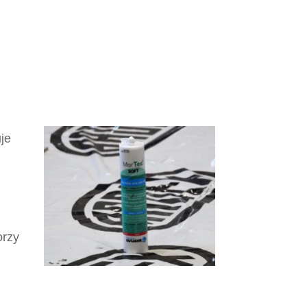
je
orzy