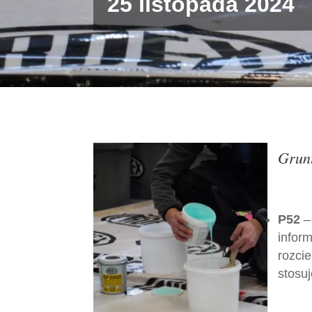
25 listopada 2024
Grun
P52
–
inform
rozci
stosu