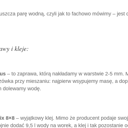
epuszcza parę wodną, czyli jak to fachowo mówimy – jest d
awy i kleje:
lus
– to zaprawa, którą nakładamy w warstwie 2-5 mm. 
ówka przy mieszaniu: najpierw wsypujemy masę, a dop
m dolewamy wodę.
ix 8×8
– wyjątkowy klej. Mimo że producent podaje swoje
jnie dodać 9,5 l wody na worek, a klej i tak pozostanie 