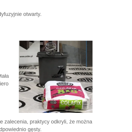
yfuzyjnie otwarty.
Mała
iero
 zalecenia, praktycy odkryli, że można
odpowiednio gęsty.