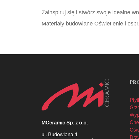
Zainspiruj się i stwórz swoje idealne 
Materiały budowlane Oświetlenie i ospr
PR
Płyt
Grze
Wyp
Che
MCeramic Sp. z o.o.
Oświ
ul. Budowlana 4
Drzw