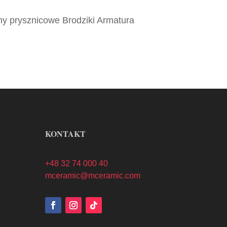
y prysznicowe Brodziki Armatura
KONTAKT
+48 32 74 000 40
mceramic@mceramic.com