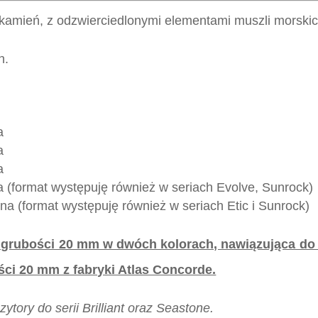
 kamień, z odzwierciedlonymi elementami muszli morskic
h.
a
a
a
 (format występuję również w seriach Evolve, Sunrock)
na (format występuję również w seriach Etic i Sunrock)
 grubości 20 mm w dwóch kolorach, nawiązująca do s
ści 20 mm z fabryki Atlas Concorde.
ytory do serii Brilliant oraz Seastone.