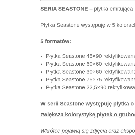
SERIA SEASTONE
– płytka emitująca
Płytka Seastone występuję w 5 kolorac
5 formatów:
Płytka Seastone 45×90 rektyfikowan
Płytka Seastone 60×60 rektyfikowan
Płytka Seastone 30×60 rektyfikowan
Płytka Seastone 75×75 rektyfikowana
Płytka Seastone 22,5×90 rektyfikowa
W serii Seastone występuję płytka o
zwiększa kolorystykę płytek o grubo
Wkrótce pojawią się zdjęcia oraz ekspoz