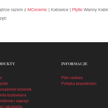
wnętrze razem z
MCeramic
| Katowice |
Płytki
Wanny Kabin
zęt!
ODUKTY
INFORMACJE
ki
Pliki cookies
jniki
Polityka prywatności
osażenie łazienek
mia budowlana
etlenie i osprzęt
i i akcesoria