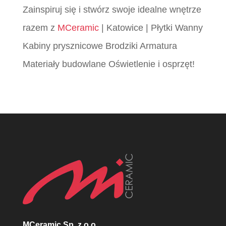
Zainspiruj się i stwórz swoje idealne wnętrze
razem z
MCeramic
| Katowice | Płytki Wanny
Kabiny prysznicowe Brodziki Armatura
Materiały budowlane Oświetlenie i osprzęt!
MCeramic Sp. z o.o.