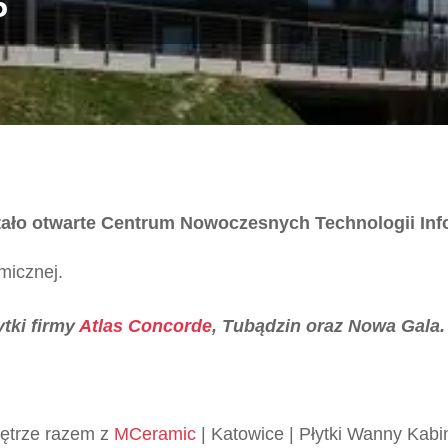
5
stało otwarte Centrum Nowoczesnych Technologii In
micznej.
tki firmy
Atlas Concorde
, Tubądzin oraz Nowa Gala.
wnętrze razem z
MCeramic
| Katowice | Płytki Wanny Kabi