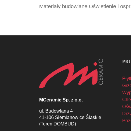
Materiały budowlane Oświetlenie i ospr
PR
Płyt
Grze
Wyp
Che
MCeramic Sp. z o.o.
Oświ
ul. Budowlana 4
Drzw
41-106 Siemianowice Śląskie
Poz
(Teren DOMBUD)