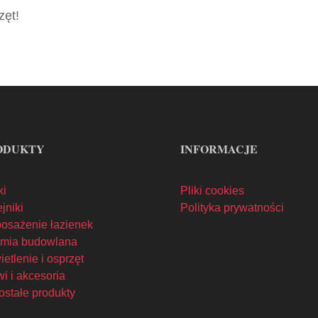
zęt!
ODUKTY
INFORMACJE
ki
Pliki cookies
jniki
Polityka prywatności
osażenie łazienek
mia budowlana
etlenie i osprzęt
i i akcesoria
ostałe produkty