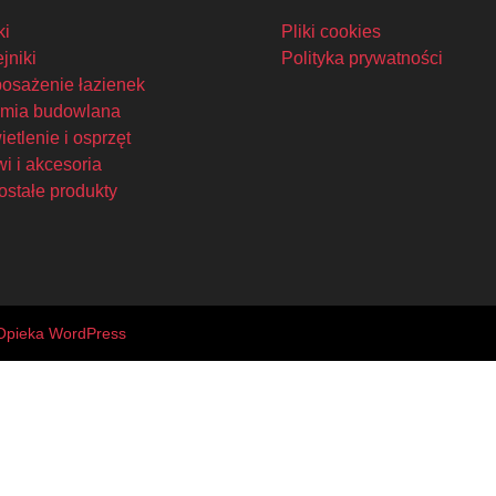
ki
Pliki cookies
jniki
Polityka prywatności
osażenie łazienek
mia budowlana
etlenie i osprzęt
i i akcesoria
ostałe produkty
Opieka WordPress