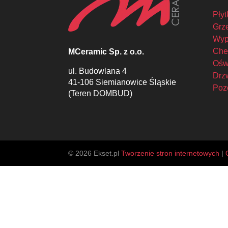
Płyt
Grze
Wyp
Che
MCeramic Sp. z o.o.
Oświ
ul. Budowlana 4
Drzw
41-106 Siemianowice Śląskie
Poz
(Teren DOMBUD)
© 2026 Ekset.pl
Tworzenie stron internetowych
|