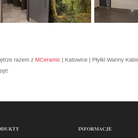
wnętrze razem z
MCeramic
| Katowice | Płytki Wanny Kabi
zęt!
ODUKTY
INFORMACJE