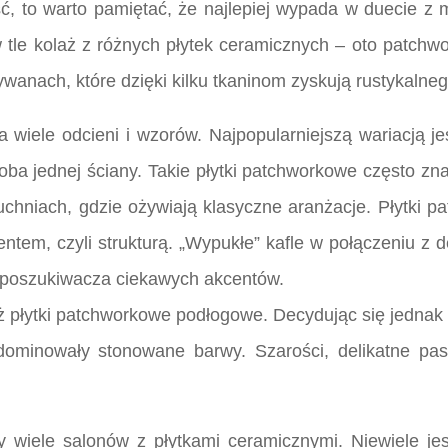
ść, to warto pamiętać, że najlepiej wypada w duecie z
 w tle kolaż z różnych płytek ceramicznych – oto patch
anach, które dzięki kilku tkaninom zyskują rustykalneg
ele odcieni i wzorów. Najpopularniejszą wariacją jes
oba jednej ściany. Takie płytki patchworkowe często zna
chniach, gdzie ożywiają klasyczne aranżacje. Płytki p
em, czyli strukturą. „Wypukłe” kafle w połączeniu z de
 poszukiwacza ciekawych akcentów.
 płytki patchworkowe podłogowe. Decydując się jednak
ominowały stonowane barwy. Szarości, delikatne past
y wiele salonów z płytkami ceramicznymi. Niewiele jes