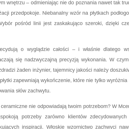
ym wnętrzu – odmieniając nie do poznania nawet tak trud
nżacji przedpokoje. Niebanalny wzór na płytkach podło
bór pośród linii jest zaskakująco szeroki, dzięki cz
cydują o wyglądzie całości – i właśnie dlatego w
aczają się nadzwyczajną precyzją wykonania. W czym t
zdradzi żaden inżynier, tajemnicy jakości należy doszu
ytki zapewniają wykończenie, które nie tylko wyróżnia si
mowania słów zachwytu.
i ceramiczne nie odpowiadają twoim potrzebom? W Mcer
zaspokoją potrzeby zarówno klientów zdecydowanyc
kujących inspiracji. Włoskie wzornictwo zachwyci na