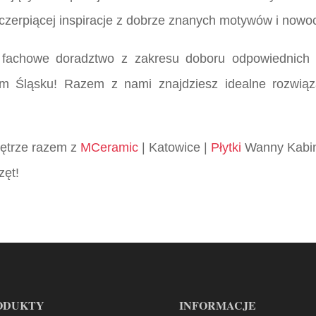
, czerpiącej inspiracje z dobrze znanych motywów i now
 fachowe doradztwo z zakresu doboru odpowiednich 
m Śląsku! Razem z nami znajdziesz idealne rozwiąza
wnętrze razem z
MCeramic
| Katowice |
Płytki
Wanny Kabin
zęt!
ODUKTY
INFORMACJE