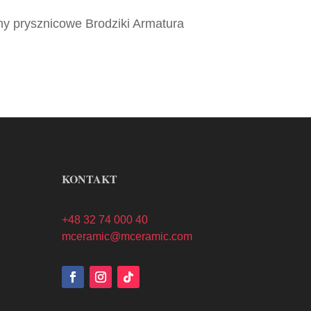
ny prysznicowe Brodziki Armatura
KONTAKT
+48 32 74 000 40
mceramic@mceramic.com