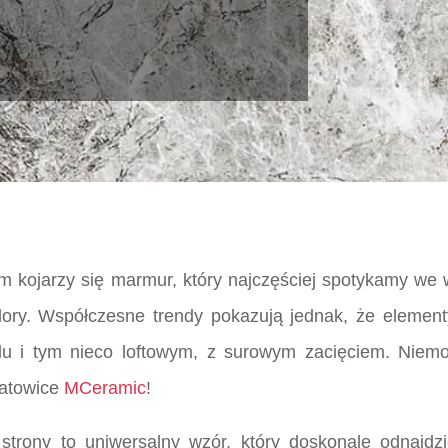
tym kojarzy się marmur, który najczęściej spotykamy we 
lory. Współczesne trendy pokazują jednak, że element
ylu i tym nieco loftowym, z surowym zacięciem. Niem
Katowice
MCeramic
!
trony to uniwersalny wzór, który doskonale odnajdzi