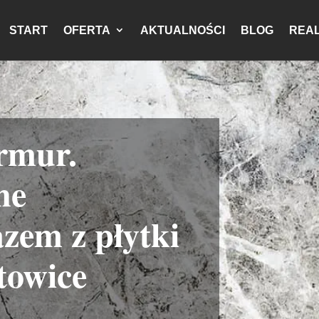
START
OFERTA
AKTUALNOŚCI
BLOG
REAL
armur.
ne
azem z płytki
towice