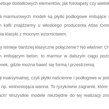
trzebuje dodatkowych elementów, jak fototapety czy wielo
i marmurowych modeli są płytki podłogowe imitujące 
 kafli znajdziemy u włoskiego producenta Atlas Con
ia klasyki z mocnym wzornictwem.
stnieje bardziej klasyczne połączenie? No właśnie! Ch
kom imitującym beton, to marmur w dalszym ciągu poz
nek, gdzie można bawić się formą i przestrzenią.
i maksymalnej, czyli płytki naścienne i podłogowe w j
k np. wolnostojąca wanna. To ryzykowne zagranie, które
ch! Wszystkie modele niezbędne do tej realizacji zn