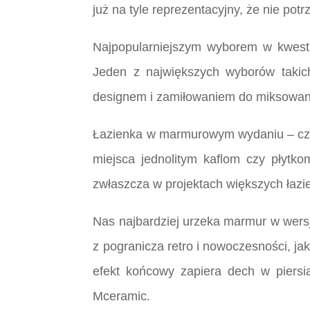
już na tyle reprezentacyjny, że nie po
Najpopularniejszym wyborem w kwesti
Jeden z największych wyborów takich
designem i zamiłowaniem do miksowan
Łazienka w marmurowym wydaniu – czy i
miejsca jednolitym kaflom czy płyt
zwłaszcza w projektach większych łazie
Nas najbardziej urzeka marmur w wersj
z pogranicza retro i nowoczesności, ja
efekt końcowy zapiera dech w piersia
Mceramic.