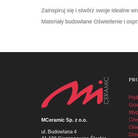
Zainspiruj się i stwórz swoje idealne 
Materiały budowlane Oświetlenie i ospr
PR
Płyt
Grze
Wyp
Che
MCeramic Sp. z o.o.
Oświ
ul. Budowlana 4
Drzw