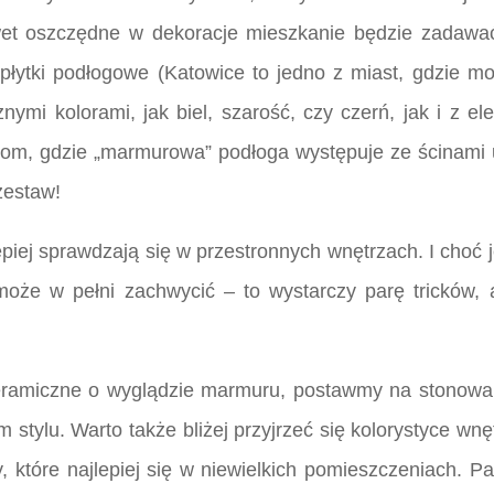
wet oszczędne w dekoracje mieszkanie będzie zadawać
łytki podłogowe (Katowice to jedno z miast, gdzie moż
mi kolorami, jak biel, szarość, czy czerń, jak i z el
acjom, gdzie „marmurowa” podłoga występuje ze ścinam
zestaw!
iej sprawdzają się w przestronnych wnętrzach. I choć je
że w pełni zachwycić – to wystarczy parę tricków, 
eramiczne o wyglądzie marmuru, postawmy na stonowaną
tylu. Warto także bliżej przyjrzeć się kolorystyce wnęt
 które najlepiej się w niewielkich pomieszczeniach. 