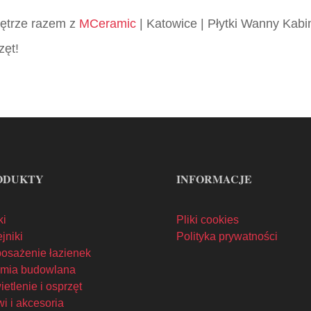
wnętrze razem z
MCeramic
| Katowice | Płytki Wanny Kabi
zęt!
ODUKTY
INFORMACJE
ki
Pliki cookies
jniki
Polityka prywatności
osażenie łazienek
mia budowlana
etlenie i osprzęt
i i akcesoria