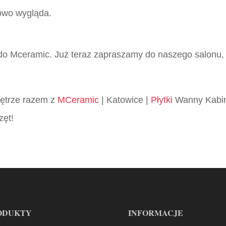
kowo wygląda.
 do Mceramic. Już teraz zapraszamy do naszego salonu,
wnętrze razem z
MCeramic
| Katowice |
Płytki
Wanny Kabin
zęt!
ODUKTY
INFORMACJE