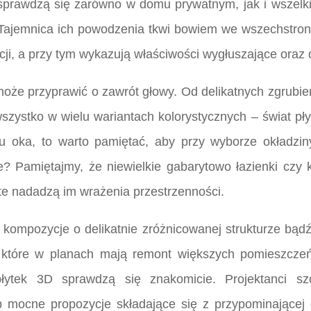
 sprawdzą się zarówno w domu prywatnym, jak i wszelki
. Tajemnica ich powodzenia tkwi bowiem we wszechstro
ji, a przy tym wykazują właściwości wygłuszające oraz 
że przyprawić o zawrót głowy. Od delikatnych zgrubień 
szystko w wielu wariantach kolorystycznych – świat pły
u oka, to warto pamiętać, aby przy wyborze okładziny
e? Pamiętajmy, że niewielkie gabarytowo łazienki czy
te nadadzą im wrażenia przestrzenności.
ompozycje o delikatnie zróżnicowanej strukturze bądź 
y, które w planach mają remont większych pomieszcz
płytek 3D sprawdzą się znakomicie. Projektanci szcz
b mocne propozycje składające się z przypominającej