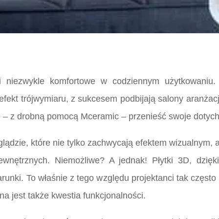
i niezwykle komfortowe w codziennym użytkowaniu. P
ekt trójwymiaru, z sukcesem podbijają salony aranżacji
to – z drobną pomocą Mceramic – przenieść swoje dotych
lądzie, które nie tylko zachwycają efektem wizualnym, 
wnętrznych. Niemożliwe? A jednak! Płytki 3D, dzięki
unki. To właśnie z tego względu projektanci tak często
na jest także kwestia funkcjonalności.