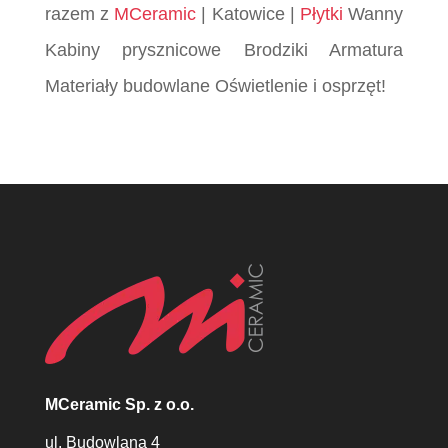
razem z
MCeramic
| Katowice |
Płytki
Wanny
Kabiny prysznicowe Brodziki Armatura
Materiały budowlane Oświetlenie i osprzęt!
MCeramic Sp. z o.o.
ul. Budowlana 4