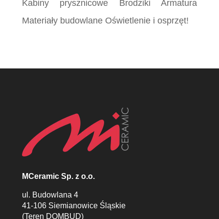
Kabiny prysznicowe Brodziki Armatura
Materiały budowlane Oświetlenie i osprzęt!
MCeramic Sp. z o.o.
ul. Budowlana 4
41-106 Siemianowice Śląskie
(Teren DOMBUD)