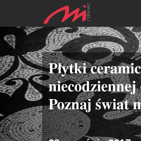
Płytki cerami
niecodziennej 
Poznaj świat 