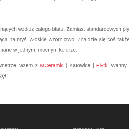
nących wzdłuż całego blatu. Zamiast standardowych pły
ącą na myśl włoskie wzornictwo. Znajdzie się coś tak
zymane w jednym, mocnym kolorze.
e wnętrze razem z
MCeramic
| Katowice |
Płytki
Wanny K
zęt!