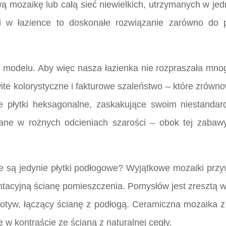
ą mozaikę lub całą sieć niewielkich, utrzymanych w jed
i w łazience to doskonałe rozwiązanie zarówno do pr
m modelu. Aby więc nasza łazienka nie rozpraszała mno
ite kolorystyczne i fakturowe szaleństwo – które zró
e płytki heksagonalne, zaskakujące swoim niestandar
ane w rożnych odcieniach szarości – obok tej zabawy
ne są jedynie płytki podłogowe? Wyjątkowe mozaiki prz
ntacyjną ścianę pomieszczenia. Pomysłów jest zresztą 
otyw, łączący ścianę z podłogą. Ceramiczna mozaika 
ę w kontraście ze ścianą z naturalnej cegły.