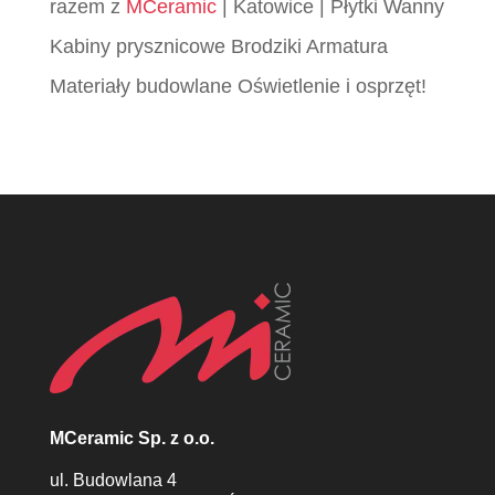
razem z
MCeramic
| Katowice | Płytki Wanny
Kabiny prysznicowe Brodziki Armatura
Materiały budowlane Oświetlenie i osprzęt!
MCeramic Sp. z o.o.
ul. Budowlana 4