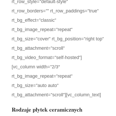
rt_row_style=”default-style”
rt_row_borders=”” rt_row_paddings=”true”
rt_bg_effect=”classic”
rt_bg_image_repeat=”repeat”
rt_bg_size=”cover” rt_bg_position=”right top”
rt_bg_attachment=”scroll”
rt_bg_video_format=”self-hosted”]
[vc_column width=”2/3″
rt_bg_image_repeat=”repeat”
rt_bg_size=”auto auto”
rt_bg_attachment=”scroll”][vc_column_text]
Rodzaje płytek ceramicznych